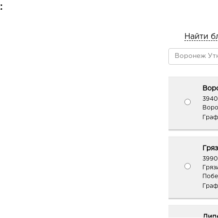
:
Найти б
Воро
3940
Воро
Граф
Гряз
3990
Грязи
Побед
Граф
Лип