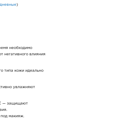
дневные
)
ремя необходимо
от негативного влияния
о типа кожи идеально
ктивно увлажняют
 Е — защищают
вия.
 под макияж.