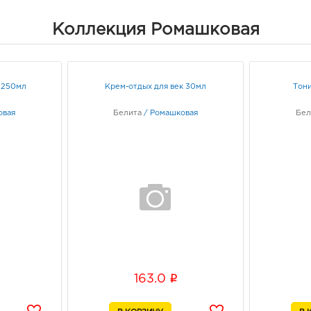
352.
Коллекция Ромашковая
3980
Липец
Граф
 250мл
Крем-отдых для век 30мл
Тони
Липе
руб.
овая
Белита
/
Ромашковая
Бел
3980
Липец
Граф
Липе
3980
Липе
Граф
i
163.0
Ст.О
3095