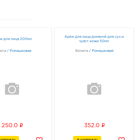
0 руб.
07, Липецкая обл, г
к, ул Студеновская, д. 184
ик работы:
9:00 - 19:00
Крем для лица дневной для сух.и
к для лица 200мл
чувст.кожи 50мл
цк Пятерочка: 352.0
ита
/
Ромашковая
Белита
/
Ромашковая
24, Липецкая обл, г
к, пл Победы, д. 5
ик работы:
9:00 - 20:00
цк Л Сити: 352.0 руб.
08, Липецкая обл, г
цк, ул 50 лет НЛМК, д. 4а
ик работы:
10:00 - 21:00
i
i
250.0
352.0
скол Линия: 352.0 руб.
16, Белгородская обл, г