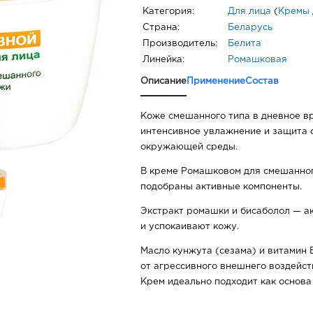
Категория:
Для лица
(
Кремы 
Страна:
Беларусь
Производитель:
Белита
Линейка:
Ромашковая
Описание
Применение
Состав
Коже смешанного типа в дневное в
интенсивное увлажнение и защита 
окружающей среды.
В креме Ромашковом для смешанног
подобраны активные компоненты.
Экстракт ромашки и бисаболол — а
и успокаивают кожу.
Масло кунжута (сезама) и витамин
от агрессивного внешнего воздейст
Крем идеально подходит как основа