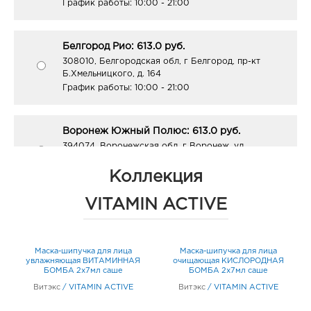
График работы:
10:00 - 21:00
Белгород Рио: 613.0 руб.
308010, Белгородская обл, г Белгород, пр-кт
Б.Хмельницкого, д. 164
График работы:
10:00 - 21:00
Воронеж Южный Полюс: 613.0 руб.
394074, Воронежская обл, г Воронеж, ул
Ростовская, д. 58/24
График работы:
9:00 - 21:00
Коллекция
VITAMIN ACTIVE
Курск Европа-55: 613.0 руб.
305004, Курская обл, г Курск, ул Карла Маркса, д.
6
Маска-шипучка для лица
Маска-шипучка для лица
График работы:
10:00 - 22:00
увлажняющая ВИТАМИННАЯ
очищающая КИСЛОРОДНАЯ
мл
БОМБА 2х7мл саше
БОМБА 2х7мл саше
Витэкс
/
VITAMIN ACTIVE
Витэкс
/
VITAMIN ACTIVE
Курск Европа-40: 613.0 руб.