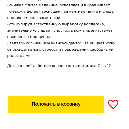
· снижая синтез меланина, осветляет и выравнивает
тон кожи, делает веснушки, пигментные пятна и следы
постакне менее заметными
· стимулируя естественную выработку коллагена,
значительно улучшает упругость кожи, препятствует
появлению морщинок
· являясь сильнейшим антиоксидантом, защищает кожу
от оксидативного стресса и повреждения свободными
радикалами.
Доказанное* действие концентрата витамина С за 12
недель:
Уменьшаются проявления акне на 77%
Улучшается синтез коллагена на 57%
Осветляются пигментные пятна на 25%
Выравнивается тон кожи на 25%
Положить в корзину
*Доказано компанией DSM Nutritional Products,
Швейцария
Уникальные плоды-суперфуды (каламондин, сацума,
арбуз, зизифус, имбирь, кале, чиа, индийский гранат,