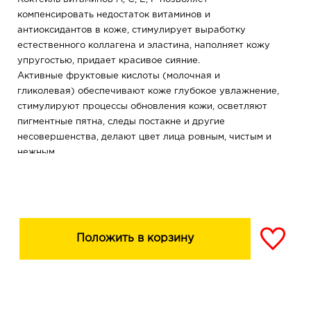
компенсировать недостаток витаминов и
антиоксидантов в коже, стимулирует выработку
естественного коллагена и эластина, наполняет кожу
упругостью, придает красивое сияние.
Активные фруктовые кислоты (молочная и
гликолевая) обеспечивают коже глубокое увлажнение,
стимулируют процессы обновления кожи, осветляют
пигментные пятна, следы постакне и другие
несовершенства, делают цвет лица ровным, чистым и
нежным.
Всего за 10 минут кожа становится невероятно чистой,
увлажненной, гладкой и сияющей.
ПРОБУДИ СИЯНИЕ ОБНОВЛЕННОЙ КОЖИ
Положить в корзину