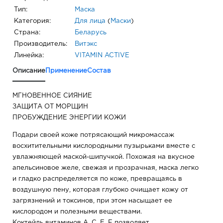
Тип:
Маска
Категория:
Для лица
(
Маски
)
Страна:
Беларусь
Производитель:
Витэкс
Линейка:
VITAMIN ACTIVE
Описание
Применение
Состав
МГНОВЕННОЕ СИЯНИЕ
ЗАЩИТА ОТ МОРЩИН
ПРОБУЖДЕНИЕ ЭНЕРГИИ КОЖИ
Подари своей коже потрясающий микромассаж
восхитительными кислородными пузырьками вместе с
увлажняющей маской-шипучкой. Похожая на вкусное
апельсиновое желе, свежая и прозрачная, маска легко
и гладко распределяется по коже, превращаясь в
воздушную пену, которая глубоко очищает кожу от
загрязнений и токсинов, при этом насыщает ее
кислородом и полезными веществами.
Коктейль витаминов А, С, Е, F позволяет