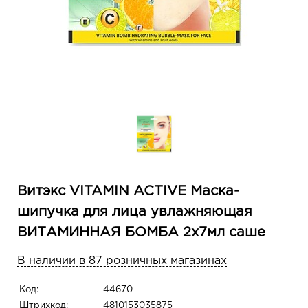
Витэкс VITAMIN ACTIVE Маска-
шипучка для лица увлажняющая
ВИТАМИННАЯ БОМБА 2х7мл саше
В наличии в 87 розничных магазинах
Код:
44670
Штрихкод:
4810153035875