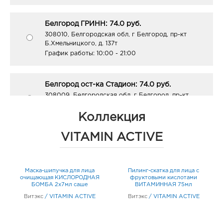
Белгород ГРИНН: 74.0 руб.
308010, Белгородская обл, г Белгород, пр-кт
Б.Хмельницкого, д. 137т
График работы:
10:00 - 21:00
Белгород ост-ка Стадион: 74.0 руб.
308009, Белгородская обл, г Белгород, пр-кт
Б.Хмельницкого, соор. 50б
График работы:
9:00 - 20:00
Коллекция
VITAMIN ACTIVE
Белгород Линия-1: 74.0 руб.
308033, Белгородская обл, г Белгород, ул
Королева, д. 9а
Маска-шипучка для лица
Пилинг-скатка для лица с
График работы:
10:00 - 21:00
очищающая КИСЛОРОДНАЯ
фруктовыми кислотами
мл
БОМБА 2х7мл саше
ВИТАМИННАЯ 75мл
Витэкс
/
VITAMIN ACTIVE
Витэкс
/
VITAMIN ACTIVE
Белгород Центральный рынок: 74.0 руб.
308009, Белгородская обл, г Белгород, пр-кт