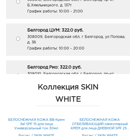
Б.Хмельницкого, д. 137т
График работы:
10:00 - 21:00
Белгород ЦУМ: 322.0 руб.
308009, Белгородская обл, г Белгород, ул Попова,
д. 36
График работы:
10:00 - 20:00
Белгород Рио: 322.0 руб.
308010, Белгородская обл, г Белгород, пр-кт
Б.Хмельницкого, д. 164
График работы:
10:00 - 21:00
Коллекция SKIN
WHITE
Белгород ост-ка Стадион: 322.0 руб.
308009, Белгородская обл, г Белгород, пр-кт
Б.Хмельницкого, соор. 50б
БЕЛОСНЕЖНАЯ КОЖА BB-Крем
БЕЛОСНЕЖНАЯ КОЖА
График работы:
9:00 - 20:00
,
3в1 SPF 15 для лица
ОТБЕЛИВАЮЩИЙ ламеллярный
Универсальный тон 30мл
КРЕМ для лица ДНЕВНОЙ SPF 25 ,
50мл
Витэкс
/
SKIN WHITE
Витэкс
/
SKIN WHITE