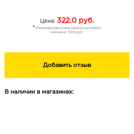
Ценнейшие масла ши и сладкого миндаля активно
питают кожу, восстанавливают ее липидный барьер,
322.0
руб.
придают ей эластичность и гладкость.
Цена:
*
Минимальная сумма заказа в интернет
Результат: видимое осветление пигментации,
магазине: 500 руб.
улучшение цвет лица уже на 10 день использования,
профилактика появления пигментных пятен,
уменьшение покраснений при куперозе и розацеа.
Добавить отзыв
В наличии в магазинах: