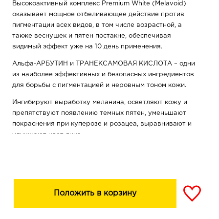
Высокоактивный комплекс Premium White (Melаvoid)
оказывает мощное отбеливающее действие против
пигментации всех видов, в том числе возрастной, а
также веснушек и пятен постакне, обеспечивая
видимый эффект уже на 10 день применения.
Альфа-АРБУТИН и ТРАНЕКСАМОВАЯ КИСЛОТА – одни
из наиболее эффективных и безопасных ингредиентов
для борьбы с пигментацией и неровным тоном кожи.
Ингибируют выработку меланина, осветляют кожу и
препятствуют появлению темных пятен, уменьшают
покраснения при куперозе и розацеа, выравнивают и
улучшают цвет лица.
Витамин С оказывает выраженное антиоксидантное
действие, стимулирует синтез коллагена,
восстанавливает сияние кожи.
Гиалуроновая кислота глубоко и интенсивно
Положить в корзину
увлажняет кожу, повышает ее упругость и тонус,
разглаживает морщинки.