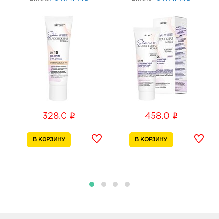
Белгород Конева: 322.0 руб.
308036, Белгородская обл, г Белгород, ул Конева,
д. 2
График работы:
9:00 - 18:00
Белгород Линия-1: 322.0 руб.
308033, Белгородская обл, г Белгород, ул
Королева, д. 9а
График работы:
10:00 - 21:00
i
i
328.0
458.0
Белгород Маяк: 322.0 руб.
308009, Белгородская обл, г Белгород, ул 50-
летия Белгородской области, д. 11
График работы:
9:00 - 20:00
Белгород Центральный рынок: 322.0 руб.
308009, Белгородская обл, г Белгород, пр-кт
Белгородский, д. 93
График работы:
9:00 - 21:00