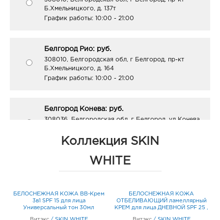
Б.Хмельницкого, д. 137т
График работы:
10:00 - 21:00
Белгород Рио: руб.
308010, Белгородская обл, г Белгород, пр-кт
Б.Хмельницкого, д. 164
График работы:
10:00 - 21:00
Белгород Конева: руб.
308036, Белгородская обл, г Белгород, ул Конева,
д. 2
График работы:
9:00 - 18:00
Коллекция SKIN
WHITE
Белгород Маяк: руб.
308009, Белгородская обл, г Белгород, ул 50-
летия Белгородской области, д. 11
БЕЛОСНЕЖНАЯ КОЖА BB-Крем
БЕЛОСНЕЖНАЯ КОЖА
График работы:
9:00 - 20:00
,
3в1 SPF 15 для лица
ОТБЕЛИВАЮЩИЙ ламеллярный
Универсальный тон 30мл
КРЕМ для лица ДНЕВНОЙ SPF 25 ,
50мл
Витэкс
/
SKIN WHITE
Витэкс
/
SKIN WHITE