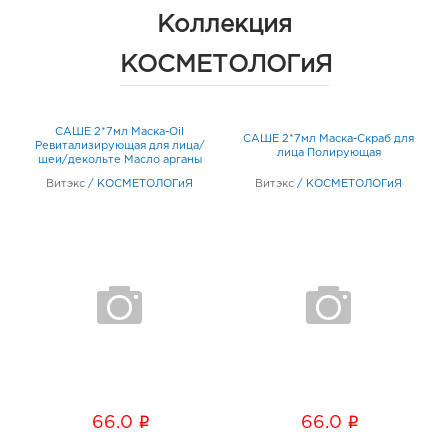
Коллекция
КОСМЕТОЛОГиЯ
САШЕ 2*7мл Маска-Oil
О
САШЕ 2*7мл Маска-Скраб для
Ревитализирующая для лица/
лица Полирующая
шеи/декольте Масло арганы
Витэкс
/
КОСМЕТОЛОГиЯ
Витэкс
/
КОСМЕТОЛОГиЯ
i
i
66.0
66.0