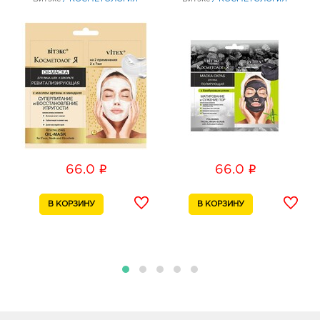
Белгород Маяк: 66.0 руб.
308009, Белгородская обл, г Белгород, ул 50-
летия Белгородской области, д. 11
График работы:
9:00 - 20:00
Белгород Линия-1: 66.0 руб.
308033, Белгородская обл, г Белгород, ул
Королева, д. 9а
График работы:
10:00 - 21:00
i
i
66.0
66.0
Белгород ГРИНН: 66.0 руб.
308010, Белгородская обл, г Белгород, пр-кт
Б.Хмельницкого, д. 137т
График работы:
10:00 - 21:00
Воронеж Подземный Переход: 66.0 руб.
394006, Воронежская область, г Воронеж, ул 20-
летия Октября, Строение 119и
График работы:
8:30 - 20:00