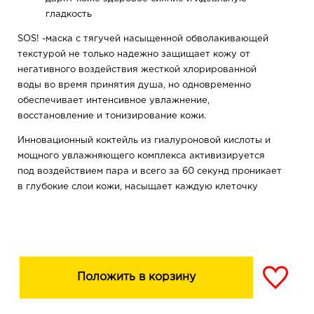
гладкость
SOS! -маска с тягучей насыщенной обволакивающей
текстурой не только надежно защищает кожу от
негативного воздействия жесткой хлорированной
воды во время принятия душа, но одновременно
обеспечивает интенсивное увлажнение,
восстановление и тонизирование кожи.
Инновационный коктейль из гиалуроновой кислоты и
мощного увлажняющего комплекса активизируется
под воздействием пара и всего за 60 секунд проникает
в глубокие слои кожи, насыщает каждую клеточку
влагой, разглаживает морщинки, вызванные
обезвоживанием, «стирает» следы возраста, усталости
и недосыпания.
Положить в корзину