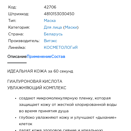
Код:
42706
Штрихкод:
4810153030450
Тип:
Маска
Категория:
Для лица
(
Маски
)
Страна:
Беларусь
Производитель:
Витэкс
Линейка:
КОСМЕТОЛОГиЯ
Описание
Применение
Состав
ИДЕАЛЬНАЯ КОЖА за 60 секунд
ГИАЛУРОНОВАЯ КИСЛОТА
УВЛАЖНЯЮЩИЙ КОМПЛЕКС
создают микромолекулярную пленку, которая
защищает кожу от жесткой хлорированной воды
во время принятия душа
глубоко увлажняют кожу и улучшают «дыхание»
клеток
дарят коже здоровое сияние и идеальную