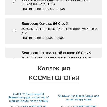
Б.Хмельницкого, д. 164
График работы:
10:00 - 21:00
Белгород Конева: 66.0 руб.
308036, Белгородская обл, г Белгород, ул Конева,
д. 2
График работы:
9:00 - 18:00
Белгород Центральный рынок: 66.0 руб.
308009, Белгородская обл, г Белгород, пр-кт
Белгородский, д. 93
График работы:
9:00 - 21:00
Коллекция
КОСМЕТОЛОГиЯ
Белгород ост-ка Стадион: 66.0 руб.
308009, Белгородская обл, г Белгород, пр-кт
Б.Хмельницкого, соор. 50б
САШЕ 2*7мл Маска-Oil
О
ца
САШЕ 2*7мл Маска-Скраб для
График работы:
9:00 - 20:00
Ревитализирующая для лица/
л
лица Полирующая
шеи/декольте Масло арганы
Витэкс
/
КОСМЕТОЛОГиЯ
Витэкс
/
КОСМЕТОЛОГиЯ