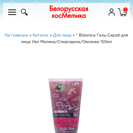
0
На главную
»
Каталог
»
Для лица
»
* Botanica Гель-Скраб для
лица Увл Малина/Смородина/Овсянка 150мл