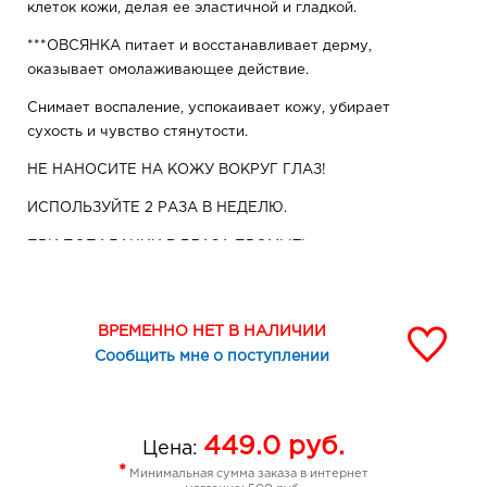
клеток кожи, делая ее эластичной и гладкой.
***ОВСЯНКА питает и восстанавливает дерму,
оказывает омолаживающее действие.
Снимает воспаление, успокаивает кожу, убирает
сухость и чувство стянутости.
НЕ НАНОСИТЕ НА КОЖУ ВОКРУГ ГЛАЗ!
ИСПОЛЬЗУЙТЕ 2 РАЗА В НЕДЕЛЮ.
ПРИ ПОПАДАНИИ В ГЛАЗА ПРОМЫТЬ.
Состав: Aqua, Glycerin, Pumice,
Rubus Idaeus Seed,
*
Ribes Nigrum (Blackcurrant) Fruit Extract, ***Avena
ВРЕМЕННО НЕТ В НАЛИЧИИ
Sativa (Oat) Kernel Extract, Luffa Cylindrica Fruit Powder,
Carbomer, Xanthan Gum, PEG-40 Hydrogenated Castor
Сообщить мне о поступлении
Oil, Trideceth-9, Parfum, Triethanolamine, Benzyl Alcohol,
Ethylhexylglycerin, Tocopherol, Sodium Benzoate,
Potassium Sorbate, CI 16255, CI 42090, Citronellol
449.0
руб.
Цена:
*
Минимальная сумма заказа в интернет