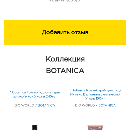
магазине: 500 руб.
Добавить отзыв
Коллекция
BOTANICA
* Botanica Крем-Скраб для лица
* Botanica Тоник-Гидролат для
Интенс Вулканический песок/
жирной/комб кожи 245мл
Уголь 150мл
BIO WORLD
/
BOTANICA
BIO WORLD
/
BOTANICA