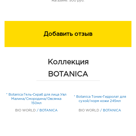
магазине: 500 руб.
42090, Linalool
Добавить отзыв
Коллекция
BOTANICA
* Botanica Гель-Скраб для лица Увл
* Botanica Тоник-Гидролат для
Малина/Смородина/Овсянка
сухой/норм кожи 245мл
150мл
BIO WORLD
/
BOTANICA
BIO WORLD
/
BOTANICA