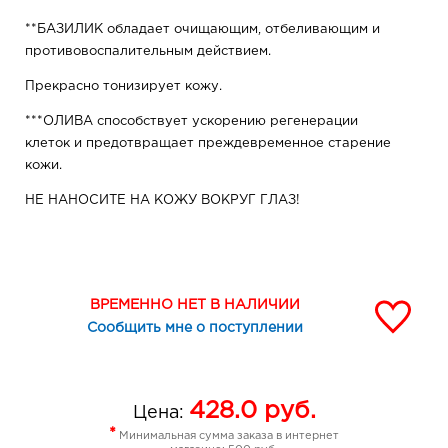
**БАЗИЛИК обладает очищающим, отбеливающим и
противовоспалительным действием.
Прекрасно тонизирует кожу.
***ОЛИВА способствует ускорению регенерации
клеток и предотвращает преждевременное старение
кожи.
НЕ НАНОСИТЕ НА КОЖУ ВОКРУГ ГЛАЗ!
ИСПОЛЬЗУЙТЕ 2 РАЗА В НЕДЕЛЮ.
ПРИ ПОПАДАНИИ В ГЛАЗА ПРОМЫТЬ.
ВРЕМЕННО НЕТ В НАЛИЧИИ
Состав: Aqua, Glycerin, Pumice,
Cedrus, *
Ocimum
Basilicum (Basil) Leaf Extract, ***Olea Europaea (Olive)
Сообщить мне о поступлении
Leaf Extract, Luffa Cylindrica Fruit Powder, Carbomer,
Xanthan Gum, PEG-40 Hydrogenated Castor Oil,
Trideceth-9, Parfum, Triethanolamine, Benzyl Alcohol,
428.0
руб.
Цена:
Ethylhexylglycerin, Tocopherol, Sodium Benzoate,
*
Минимальная сумма заказа в интернет
Potassium Sorbate, CI 77288, CI 19140, CI 16255, CI