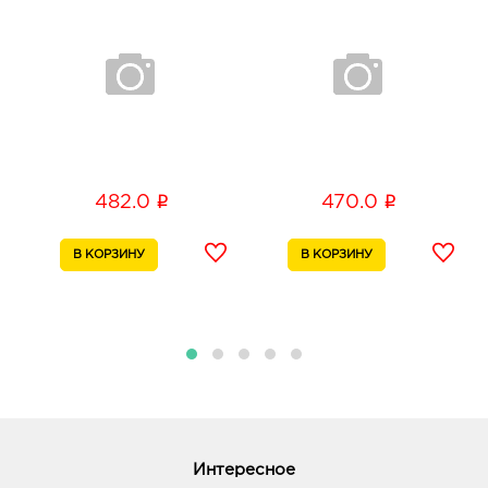
Белгородский, д. 93
График работы:
9:00 - 21:00
Белгород ост-ка Стадион: 703.0 руб.
308009, Белгородская обл, г Белгород, пр-кт
Б.Хмельницкого, соор. 50б
График работы:
9:00 - 20:00
i
i
482.0
470.0
Белгород Линия-1: 703.0 руб.
308033, Белгородская обл, г Белгород, ул
Королева, д. 9а
График работы:
10:00 - 21:00
Воронеж Атмосфера: 703.0 руб.
394018, Воронежская обл, г Воронеж, ул
Фридриха Энгельса, д. 64А
График работы:
10:00 - 21:00
Интересное