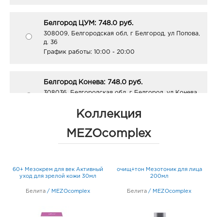
Белгород ЦУМ: 748.0 руб.
308009, Белгородская обл, г Белгород, ул Попова,
д. 36
График работы:
10:00 - 20:00
Белгород Конева: 748.0 руб.
308036, Белгородская обл, г Белгород, ул Конева,
д. 2
График работы:
9:00 - 18:00
Коллекция
MEZOcomplex
Белгород ГРИНН: 748.0 руб.
308010, Белгородская обл, г Белгород, пр-кт
Б.Хмельницкого, д. 137т
60+ Мезокрем для век Активный
очищ+тон Мезотоник для лица
График работы:
10:00 - 21:00
л
уход для зрелой кожи 30мл
200мл
Белита
/
MEZOcomplex
Белита
/
MEZOcomplex
Белгород ост-ка Стадион: 748.0 руб.
308009, Белгородская обл, г Белгород, пр-кт