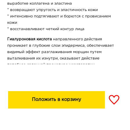
выработке коллагена и эластина
* возвращают упругость и эластичность кожи
* интенсивно подтягивают и борются с провисанием
кожи
* восстанавливают четкий контур лица
Гиалуроновая кислота
направленного действия
проникает в глубокие слои эпидермиса, обеспечивает
видимый эффект разглаживания морщин путем
выталкивания их изнутри, оказывает действие
подобное салонной процедуре мезотерапии.
X50Antiaging
стимулирует клетки кожи к обновлению и
омоложению, эффективно разглаживает морщины,
увеличивает синтез коллагена и эластина.
LumiskinTM
выравнивает цвет лица, уменьшает
Положить в корзину
возрастную пигментацию, придает коже естественное
сияние и безупречный вид.
Tens’UpTM
обеспечивает выраженный видимый эффект
подтягивания, оказывает длительное антивозрастное