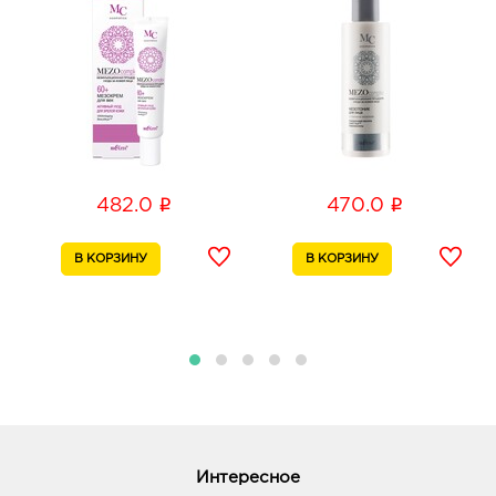
Б.Хмельницкого, соор. 50б
График работы:
9:00 - 20:00
Белгород Линия-1: 748.0 руб.
308033, Белгородская обл, г Белгород, ул
Королева, д. 9а
График работы:
10:00 - 21:00
i
i
482.0
470.0
Белгород Маяк: 748.0 руб.
308009, Белгородская обл, г Белгород, ул 50-
летия Белгородской области, д. 11
График работы:
9:00 - 20:00
Белгород Рио: 748.0 руб.
308010, Белгородская обл, г Белгород, пр-кт
Б.Хмельницкого, д. 164
График работы:
10:00 - 21:00
Интересное