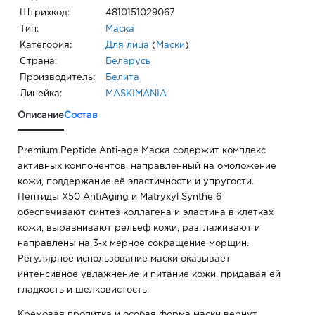
Штрихкод:
4810151029067
Тип:
Маска
Категория:
Для лица
(
Маски
)
Страна:
Беларусь
Производитель:
Белита
Линейка:
MASKIMANIA
Описание
Состав
Premium Peptide Anti-age Маска содержит комплекс
активных компонентов, направленный на омоложение
кожи, поддержание её эластичности и упругости.
Пептиды X50 AntiAging и Matryxyl Synthe 6
обеспечивают синтез коллагена и эластина в клетках
кожи, выравнивают рельеф кожи, разглаживают и
направлены на 3-х мерное сокращение морщин.
Регулярное использование маски оказывает
интенсивное увлажнение и питание кожи, придавая ей
гладкость и шелковистость.
Кремовая пропитка и особая форма маски вернут