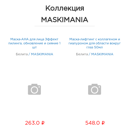
Коллекция
MASKIMANIA
а
Маска-AHA для лица Эффект
Маска-лифтинг с коллагеном и
в
пилинга, обновление и сияние 1
гиалуроном для области вокруг
шт
глаз 50мл
Белита
/
MASKIMANIA
Белита
/
MASKIMANIA
i
i
263.0
548.0