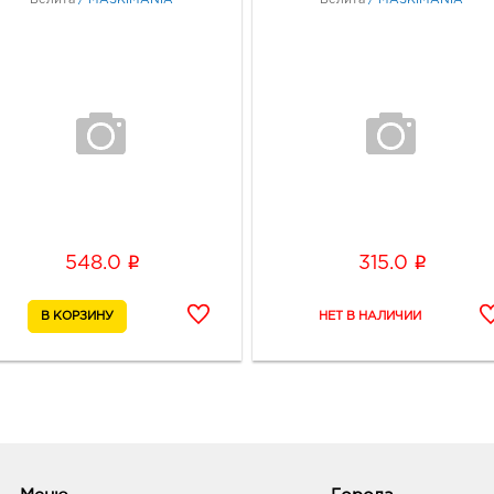
i
i
548.0
315.0