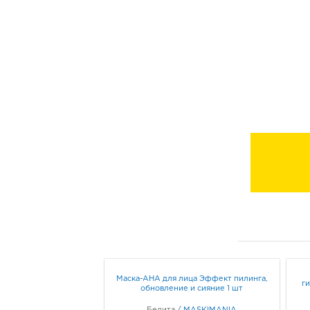
Маска-AHA для лица Эффект пилинга,
г
обновление и сияние 1 шт
Белита
/
MASKIMANIA