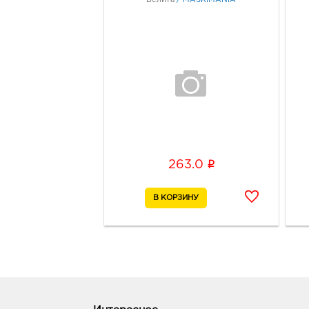
i
263.0