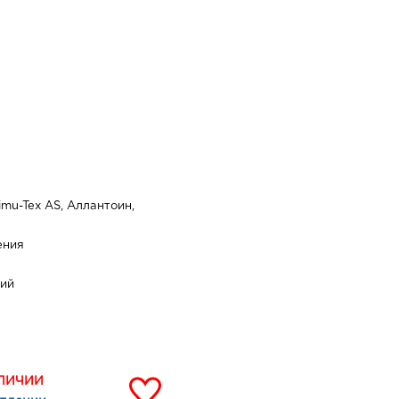
mu-Tex AS, Аллантоин,
ения
ний
АЛИЧИИ