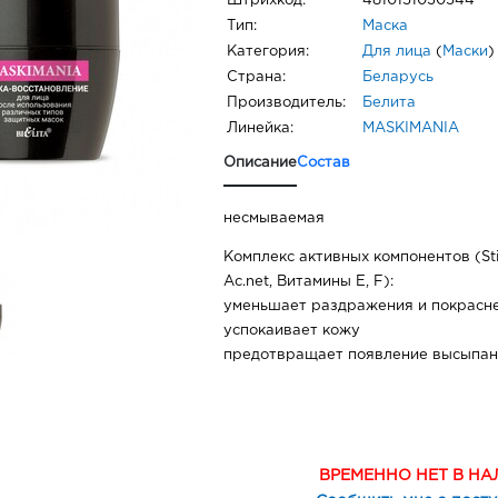
Штрихкод:
4810151030544
Тип:
Маска
Категория:
Для лица
(
Маски
)
Страна:
Беларусь
Производитель:
Белита
Линейка:
MASKIMANIA
Описание
Состав
несмываемая
Комплекс активных компонентов (Sti
Ac.net, Витамины E, F):
уменьшает раздражения и покрасн
успокаивает кожу
предотвращает появление высыпа
ВРЕМЕННО НЕТ В Н