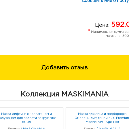
Сообщить мне о пост
592.
Цена:
*
Минимальная сумма зак
магазине: 500
Добавить отзыв
Коллекция MASKIMANIA
Маска-лифтинг с коллагеном и
Маска для лица и подбородка
иалуроном для области вокруг глаз
Омолож., лифтинг и пит. Premiu
50мл
Peptide Anti-Age 1 шт
Белита
/
MASKIMANIA
Белита
/
MASKIMANIA