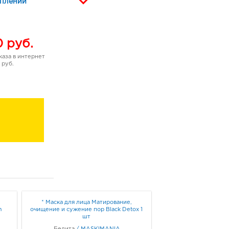
уплении
0
руб.
аза в интернет
 руб.
* Маска для лица Матирование,
m
очищение и сужение пор Black Detox 1
шт
Белита
/
MASKIMANIA