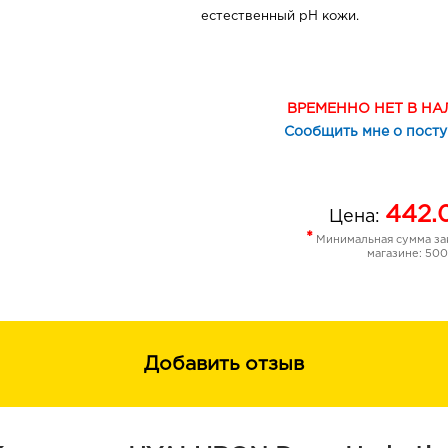
естественный pH кожи.
Полиглутаминовая кислота выступа
гиалуроновой кислоты, не допуская
препятствуя выводу из кожи, заботя
ВРЕМЕННО НЕТ В Н
дерме. Обладает «сверх» способно
Сообщить мне о пост
молекул воды, в 2,5 раза и более 
гиалуроновой кислоты. При воздейс
уровень выработки собственного ко
убирает такие следы усталости кожи
442.
Цена:
*
Применение:
Минимальная сумма зак
магазине: 500
Нанести на ватный диск. Протереть
линиям.
Не смывать
Состав:
Добавить отзыв
Aqua, Sodium Hyaluronate, Sodium Po
Allantoin, Hydroxyethyl Urea, Polyacr
40 Hydrogenated Castor Oil, Tridecet
Hydroxymethylglycinate, Citric Acid, 