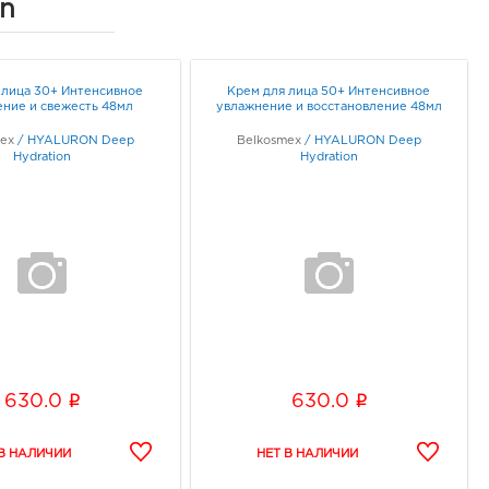
n
 лица 30+ Интенсивное
Крем для лица 50+ Интенсивное
ние и свежесть 48мл
увлажнение и восстановление 48мл
mex
/
HYALURON Deep
Belkosmex
/
HYALURON Deep
Hydration
Hydration
i
i
630.0
630.0