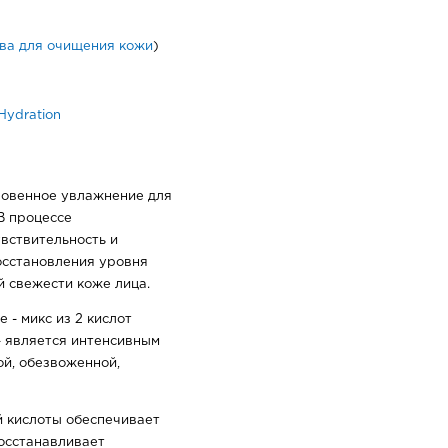
ва для очищения кожи
)
ydration
новенное увлажнение для
В процессе
увствительность и
осстановления уровня
 свежести коже лица.
 - микс из 2 кислот
) - является интенсивным
й, обезвоженной,
й кислоты обеспечивает
восстанавливает