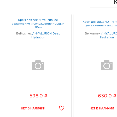
Крем для век Интенсивное
Крем для лица 40+ Ин
увлажнение и сокращение морщин
увлажнение и лифти
30мл
Belkosmex
/
HYALURON Deep
Belkosmex
/
HYALUR
Hydration
Hydration
i
i
598.0
630.0