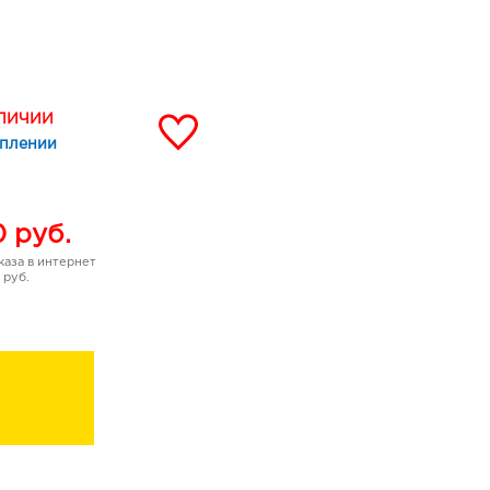
ет защитником
 разрушения и
сь о ее сохранении в
АЛИЧИИ
стью притягивания
уплении
превышающей способность
твии на кожу влияет на
ллагена, а также
, как тусклый цвет лица.
0
руб.
аза в интернет
 руб.
 кожу лица по массажным
lyglutamate, Niacinamide,
ylate Crosspolymer-6, PEG-
h-9, Parfum, Sodium
Disodium EDTA, Geraniol,