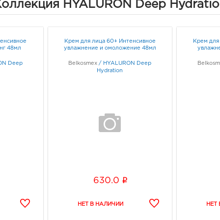
Коллекция HYALURON Deep Hydratio
Hydroxycitronellal, Linalool .
тенсивное
Крем для лица 60+ Интенсивное
Крем для
нг 48мл
увлажнение и омоложение 48мл
увлажне
ON Deep
Belkosmex
/
HYALURON Deep
Belkos
Hydration
i
630.0