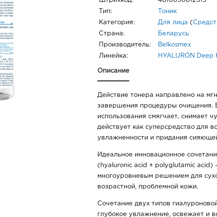
Штрихкод:
4810090012519
Тип:
Тоник
Категория:
Для лица
(
Средст
Страна:
Беларусь
Производитель:
Belkosmex
Линейка:
HYALURON Deep H
Описание
Действие тонера направлено на мг
завершения процедуры очищения. 
использования смягчает, снимает ч
действует как суперсредство для в
увлажненности и придания сияющей
Идеальное инновационное сочетание
(hyaluronic acid + polyglutamic acid
многоуровневым решением для сухо
возрастной, проблемной кожи.
Сочетание двух типов гиалуроново
глубокое увлажнение, освежает и 