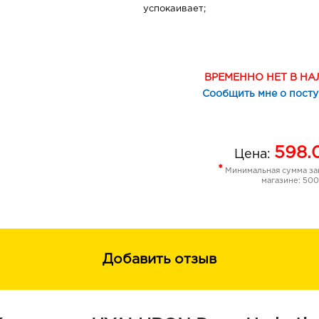
успокаивает;
повышает эластичность;
питает, укрепляет кожу;
уменьшает дряблость;
восстанавливает сияние.
ВРЕМЕННО НЕТ В Н
Полиглутаминовая кислота (polyglut
Сообщить мне о пост
высокомолекулярная выступает за
кислоты, не допуская ее разрушени
выводу из кожи, заботясь о ее сохр
598.
«сверх»-способностью притягивания
Цена:
раза и более превышающей способ
*
Минимальная сумма зак
кислоты. Является полипептидным 
магазине: 500
эффективно регулирующим уровень
усиленно притягивающим воду из в
выработку церамидов, контролируе
регенерации кожи. Повышает урове
Добавить отзыв
увлажняющего фактора (НУФ), а т
гиалуронидазу, разрушающий гиал
коже. При воздействии на кожу вли
выработки собственного коллагена,