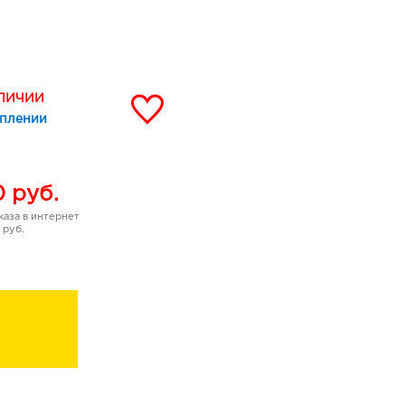
АЛИЧИИ
amic acid)
уплении
щитником гиалуроновой
я и препятствуя ее
анении в дерме. Обладает
0
руб.
 молекул воды, в 2,5
ность гиалуроновой
аза в интернет
биополимером,
 руб.
 увлажненности кожи,
нешней среды, усиливает
т процессы обновления и
нь натурального
акже подавляет фермент
уроновую кислоту в
яет на уровень
 а также убирает такие