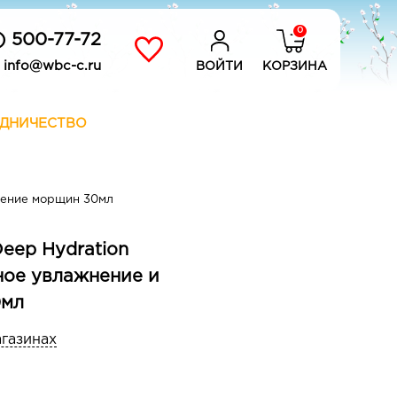
0
) 500-77-72
info@wbc-c.ru
ВОЙТИ
КОРЗИНА
ДНИЧЕСТВО
щение морщин 30мл
eep Hydration
ное увлажнение и
0мл
агазинах