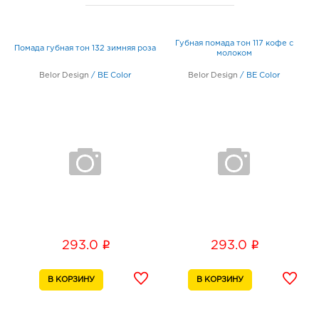
Белгород Центральный рынок: 220.0 руб.
308009, Белгородская обл, г Белгород, пр-кт
Белгородский, д. 93
Губная помада тон 117 кофе с
График работы:
9:00 - 21:00
Помада губная тон 132 зимняя роза
молоком
Belor Design
/
BE Color
Belor Design
/
BE Color
Белгород Маяк: 220.0 руб.
308009, Белгородская обл, г Белгород, ул 50-
летия Белгородской области, д. 11
График работы:
9:00 - 20:00
Белгород Линия-1: 220.0 руб.
308033, Белгородская обл, г Белгород, ул
Королева, д. 9а
График работы:
10:00 - 21:00
i
i
293.0
293.0
Воронеж Европа: 220.0 руб.
394033, Воронежская обл, г Воронеж, пр-кт
Ленинский, д. 95б
График работы:
10:00 - 21:00