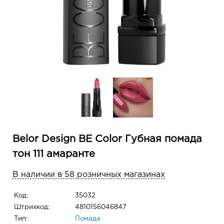
Belor Design BE Color Губная помада
тон 111 амаранте
В наличии в 58 розничных магазинах
Код:
35032
Штрихкод:
4810156046847
Тип:
Помада