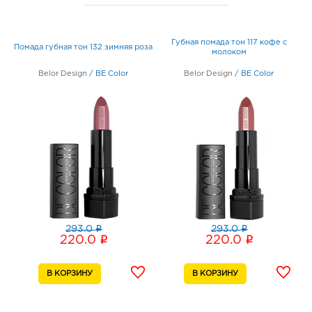
Белгород Центральный рынок: 220.0 руб.
308009, Белгородская обл, г Белгород, пр-кт
Белгородский, д. 93
Губная помада тон 117 кофе с
График работы:
9:00 - 21:00
Помада губная тон 132 зимняя роза
молоком
Belor Design
/
BE Color
Belor Design
/
BE Color
Белгород ГРИНН: 220.0 руб.
308010, Белгородская обл, г Белгород, пр-кт
Б.Хмельницкого, д. 137т
График работы:
10:00 - 21:00
Белгород ост-ка Стадион: 220.0 руб.
308009, Белгородская обл, г Белгород, пр-кт
Б.Хмельницкого, соор. 50б
График работы:
9:00 - 20:00
i
i
293.0
293.0
i
i
220.0
220.0
Белгород ЦУМ: 220.0 руб.
308009, Белгородская обл, г Белгород, ул Попова,
д. 36
График работы:
10:00 - 20:00