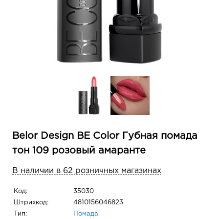
Belor Design BE Color Губная помада
тон 109 розовый амаранте
В наличии в 62 розничных магазинах
Код:
35030
Штрихкод:
4810156046823
Тип:
Помада