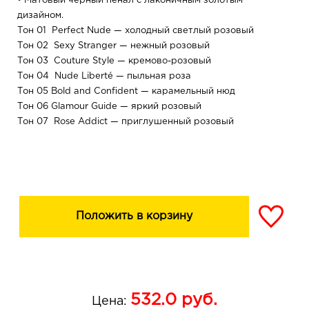
• Матовый черный пенал с лаконичным золотым
дизайном.
Тон 01 Perfect Nude — холодный светлый розовый
Тон 02 Sexy Stranger — нежный розовый
Тон 03 Couture Style — кремово-розовый
Тон 04 Nude Liberté — пыльная роза
Тон 05 Bold and Confident — карамельный нюд
Тон 06 Glamour Guide — яркий розовый
Тон 07 Rose Addict — приглушенный розовый
Тон 08 Vintage Dreams — орехово-розовый
Тон 09 Hollywood — холодный шоколадно-коричневый
Тон 10 Glamour`ose — натуральный приглушенный
розово-ягодный
Положить в корзину
532.0
руб.
Цена: