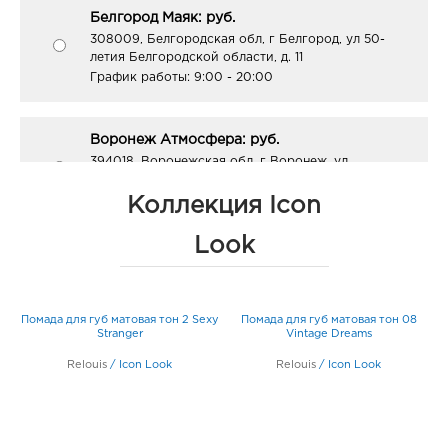
Белгород Маяк: руб.
308009, Белгородская обл, г Белгород, ул 50-
летия Белгородской области, д. 11
График работы:
9:00 - 20:00
Воронеж Атмосфера: руб.
394018, Воронежская обл, г Воронеж, ул
Фридриха Энгельса, д. 64А
График работы:
10:00 - 21:00
Коллекция Icon
Look
Воронеж Космос: руб.
394038, Воронежская обл, г Воронеж, ул
Космонавтов, дом 17Б
Помада для губ матовая тон 2 Sexy
Помада для губ матовая тон 08
График работы:
10:00 - 20:00
Stranger
Vintage Dreams
Relouis
/
Icon Look
Relouis
/
Icon Look
Воронеж Тенистый: руб.
394070, Воронежская обл, г Воронеж, ул
Тепличная, д. 4а
График работы:
9:00 - 21:00