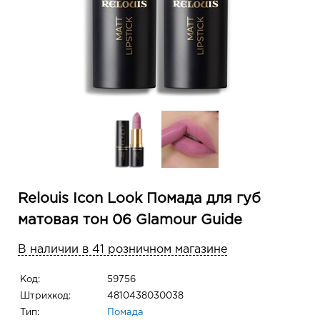
Relouis Icon Look Помада для губ
матовая тон 06 Glamour Guide
В наличии в 41 розничном магазине
Код:
59756
Штрихкод:
4810438030038
Тип:
Помада