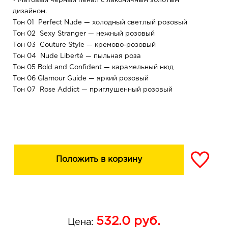
• Матовый черный пенал с лаконичным золотым
дизайном.
Тон 01 Perfect Nude — холодный светлый розовый
Тон 02 Sexy Stranger — нежный розовый
Тон 03 Couture Style — кремово-розовый
Тон 04 Nude Liberté — пыльная роза
Тон 05 Bold and Confident — карамельный нюд
Тон 06 Glamour Guide — яркий розовый
Тон 07 Rose Addict — приглушенный розовый
Тон 08 Vintage Dreams — орехово-розовый
Тон 09 Hollywood — холодный шоколадно-коричневый
Тон 10 Glamour`ose — натуральный приглушенный
розово-ягодный
Положить в корзину
532.0
руб.
Цена: