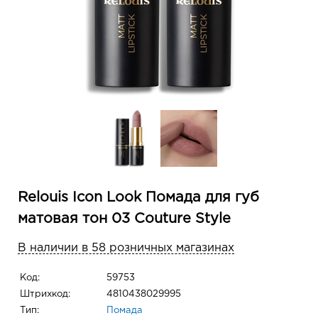
Relouis Icon Look Помада для губ
матовая тон 03 Couture Style
В наличии в 58 розничных магазинах
Код:
59753
Штрихкод:
4810438029995
Тип:
Помада