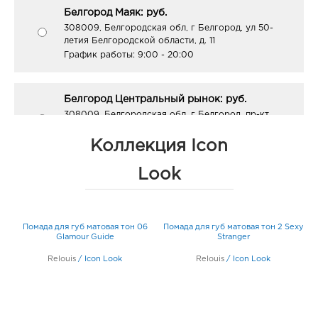
Белгород Маяк: руб.
308009, Белгородская обл, г Белгород, ул 50-
летия Белгородской области, д. 11
График работы:
9:00 - 20:00
Белгород Центральный рынок: руб.
308009, Белгородская обл, г Белгород, пр-кт
Белгородский, д. 93
График работы:
9:00 - 21:00
Коллекция Icon
Look
Белгород Рио: руб.
308010, Белгородская обл, г Белгород, пр-кт
Б.Хмельницкого, д. 164
Помада для губ матовая тон 06
Помада для губ матовая тон 2 Sexy
График работы:
10:00 - 21:00
Glamour Guide
Stranger
Relouis
/
Icon Look
Relouis
/
Icon Look
Белгород ЦУМ: руб.
308009, Белгородская обл, г Белгород, ул Попова,
д. 36
График работы:
10:00 - 20:00