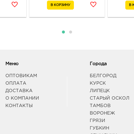
Белг
руб.
3080
Белг
Граф
Белг
3080
Меню
Города
Белг
Белг
Граф
ОПТОВИКАМ
БЕЛГОРОД
ОПЛАТА
КУРСК
ДОСТАВКА
ЛИПЕЦК
Белг
О КОМПАНИИ
СТАРЫЙ ОСКОЛ
3080
КОНТАКТЫ
ТАМБОВ
Белго
Граф
ВОРОНЕЖ
ГРЯЗИ
ГУБКИН
Вор