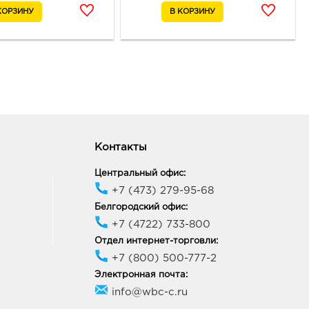
ород Линия-1: 610.0
33, Белгородская обл, г
ород, ул Королева, д. 9а
ик работы:
10:00 - 21:00
ород Маяк: 610.0 руб.
09, Белгородская обл, г
Контакты
ород, ул 50-летия
ородской области, д. 11
ик работы:
9:00 - 20:00
Центральный офис:
+7 (473) 279-95-68
Белгородский офис:
ород Конева: 610.0 руб.
+7 (4722) 733-800
36, Белгородская обл, г
Отдел интернет-торговли:
род, ул Конева, д. 2
+7 (800) 500-777-2
ик работы:
9:00 - 18:00
Электронная почта:
info@wbc-c.ru
онеж Солнечный Рай: