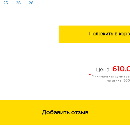
25 – универсальный розовый
25
26
28
26 — холодный розовый
27 – коричневая карамель
28 – бежево-розовый
Положить в корз
610.
Цена:
*
Минимальная сумма зак
магазине: 500
Добавить отзыв