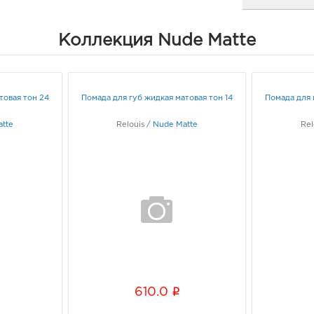
Бел
Коллекция Nude Matte
рыно
3080
Белг
д. 93
товая тон 24
Помада для губ жидкая матовая тон 14
Помада для 
Граф
tte
Relouis
/
Nude Matte
Rel
Белг
3080
Белг
Граф
Белг
3080
Белг
Б.Хм
i
610.0
Граф