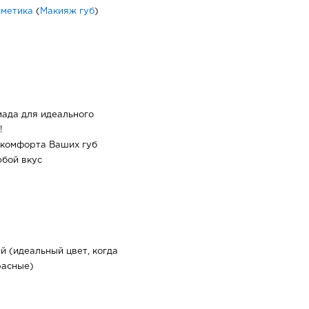
сметика
(
Макияж губ
)
мада для идеального
!
 комфорта Ваших губ
бой вкус
й (идеальный цвет, когда
расные)