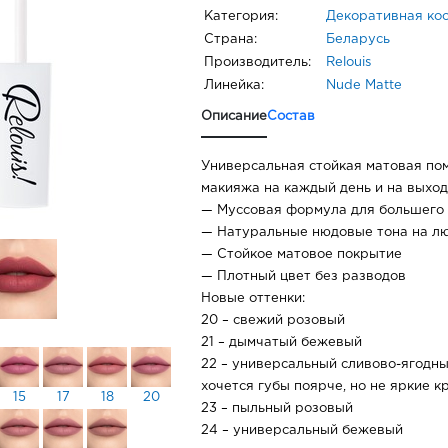
Категория:
Декоративная ко
Страна:
Беларусь
Производитель:
Relouis
Линейка:
Nude Matte
Описание
Состав
Универсальная стойкая матовая по
макияжа на каждый день и на выход
— Муссовая формула для большего
— Натуральные нюдовые тона на лю
— Стойкое матовое покрытие
— Плотный цвет без разводов
Новые оттенки:
20 – свежий розовый
21 – дымчатый бежевый
22 – универсальный сливово-ягодны
хочется губы поярче, но не яркие к
15
17
18
20
23 – пыльный розовый
24 – универсальный бежевый