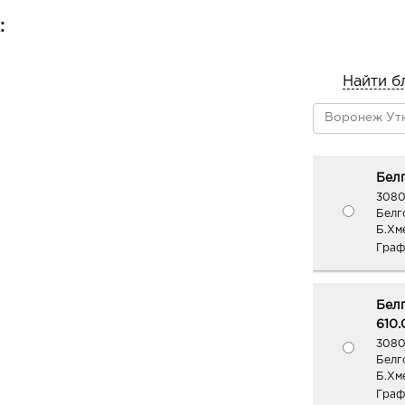
:
Найти б
Белг
3080
Белг
Б.Хме
Граф
Белг
610.
3080
Белг
Б.Хм
Граф