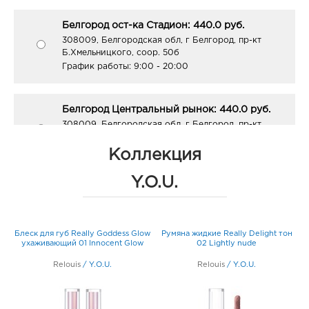
Белгород ост-ка Стадион: 440.0 руб.
308009, Белгородская обл, г Белгород, пр-кт
Б.Хмельницкого, соор. 50б
График работы:
9:00 - 20:00
Белгород Центральный рынок: 440.0 руб.
308009, Белгородская обл, г Белгород, пр-кт
Белгородский, д. 93
График работы:
9:00 - 21:00
Коллекция
Y.O.U.
Воронеж Арена: 440.0 руб.
394077, Воронежская обл, г Воронеж, б-р Победы,
д. 23б
ly
Блеск для губ Really Goddess Glow
Румяна жидкие Really Delight тон
График работы:
10:00 - 22:00
w
ухаживающий 01 Innocent Glow
02 Lightly nude
Relouis
/
Y.O.U.
Relouis
/
Y.O.U.
Воронеж Аксиома: 440.0 руб.
394088, Воронежская обл, г Воронеж, ул Генерала
Лизюкова, д. 60