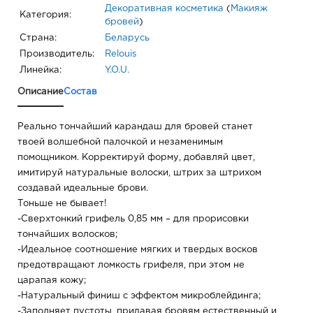
Декоративная косметика
(
Макияж
Категория:
бровей
)
Страна:
Беларусь
Производитель:
Relouis
Линейка:
Y.O.U.
Описание
Состав
Реально тончайший карандаш для бровей станет
твоей волшебной палочкой и незаменимым
помощником. Корректируй форму, добавляй цвет,
имитируй натуральные волоски, штрих за штрихом
создавай идеальные брови.
Тоньше не бывает!
-Сверхтонкий грифель 0,85 мм – для прорисовки
тончайших волосков;
-Идеальное соотношение мягких и твердых восков
предотвращают ломкость грифеля, при этом не
царапая кожу;
-Натуральный финиш с эффектом микроблейдинга;
-Заполняет пустоты, придавая бровям естественный и