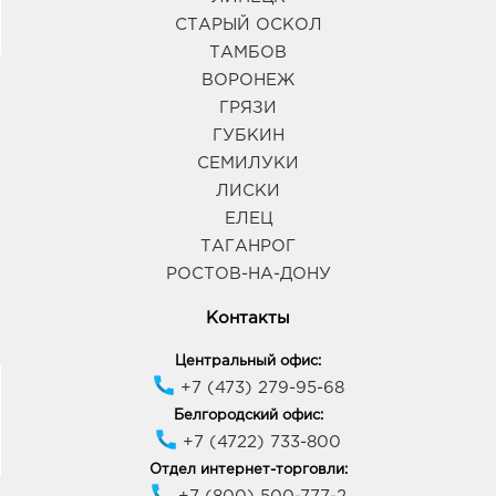
СТАРЫЙ ОСКОЛ
Елец Орион: 440.0 руб.
ТАМБОВ
399784, Липецкая область, г Елец, ул
ВОРОНЕЖ
Радиотехническая, д. 1А
График работы:
ГРЯЗИ
ГУБКИН
СЕМИЛУКИ
Курск Манеж: 440.0 руб.
ЛИСКИ
305016, Курская область, г Курск, ул Щепкина,
Здание 4Б
ЕЛЕЦ
График работы:
10:00 - 21:00
ТАГАНРОГ
РОСТОВ-НА-ДОНУ
Курчатов Линия: 440.0 руб.
Контакты
307250, Курская область, г Курчатов, ул
Энергетиков, Владение 46
Центральный офис:
График работы:
9:00 - 20:00
+7 (473) 279-95-68
Белгородский офис:
+7 (4722) 733-800
Курск Европа-20: 440.0 руб.
305040, Курская область, г Курск, пр-кт Дружбы,
Отдел интернет-торговли:
д. 9А