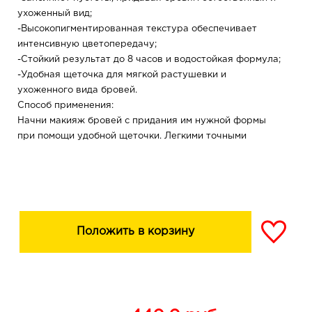
ухоженный вид;
-Высокопигментированная текстура обеспечивает
интенсивную цветопередачу;
-Стойкий результат до 8 часов и водостойкая формула;
-Удобная щеточка для мягкой растушевки и
ухоженного вида бровей.
Способ применения:
Начни макияж бровей с придания им нужной формы
при помощи удобной щеточки. Легкими точными
движениями наноси штрих за штрихом, повторяя
направление роста волосков, заполняя пустоты.
Для завершения макияжа и придания бровям
естественности снова пройдись по ним щеточкой,
растушевывая пигмент.
Положить в корзину