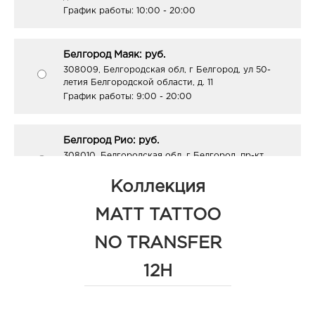
График работы:
10:00 - 20:00
Белгород Маяк: руб.
308009, Белгородская обл, г Белгород, ул 50-
летия Белгородской области, д. 11
График работы:
9:00 - 20:00
Белгород Рио: руб.
308010, Белгородская обл, г Белгород, пр-кт
Б.Хмельницкого, д. 164
График работы:
10:00 - 21:00
Коллекция
MATT TATTOO
Белгород Конева: руб.
NO TRANSFER
308036, Белгородская обл, г Белгород, ул Конева,
д. 2
12H
График работы:
9:00 - 18:00
Белгород ост-ка Стадион: руб.