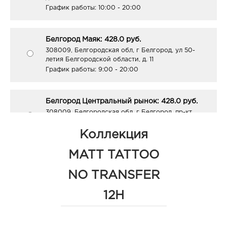
График работы:
10:00 - 20:00
Белгород Маяк: 428.0 руб.
308009, Белгородская обл, г Белгород, ул 50-
летия Белгородской области, д. 11
График работы:
9:00 - 20:00
Белгород Центральный рынок: 428.0 руб.
308009, Белгородская обл, г Белгород, пр-кт
Белгородский, д. 93
График работы:
9:00 - 21:00
Коллекция
MATT TATTOO
Белгород ГРИНН: 428.0 руб.
NO TRANSFER
308010, Белгородская обл, г Белгород, пр-кт
Б.Хмельницкого, д. 137т
12H
График работы:
10:00 - 21:00
Белгород Конева: 428.0 руб.