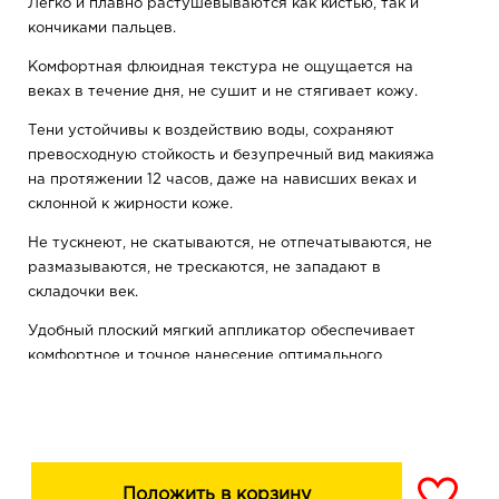
Легко и плавно растушевываются как кистью, так и
кончиками пальцев.
Комфортная флюидная текстура не ощущается на
веках в течение дня, не сушит и не стягивает кожу.
Тени устойчивы к воздействию воды, сохраняют
превосходную стойкость и безупречный вид макияжа
на протяжении 12 часов, даже на нависших веках и
склонной к жирности коже.
Не тускнеют, не скатываются, не отпечатываются, не
размазываются, не трескаются, не западают в
складочки век.
Удобный плоский мягкий аппликатор обеспечивает
комфортное и точное нанесение оптимального
количества теней точечно или на всю поверхность
века.
Палитра из 10 нежных естественных оттенков мягко
подчеркнет выразительность глаз и придаст взгляду
свежести и глубины.
Положить в корзину