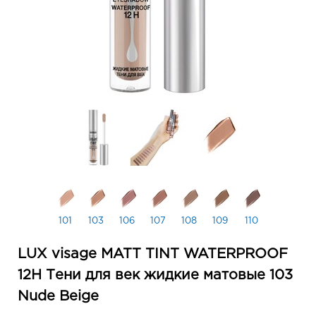
101
103
106
107
108
109
110
LUX visage MATT TINT WATERPROOF
12H Тени для век жидкие матовые 103
Nude Beige