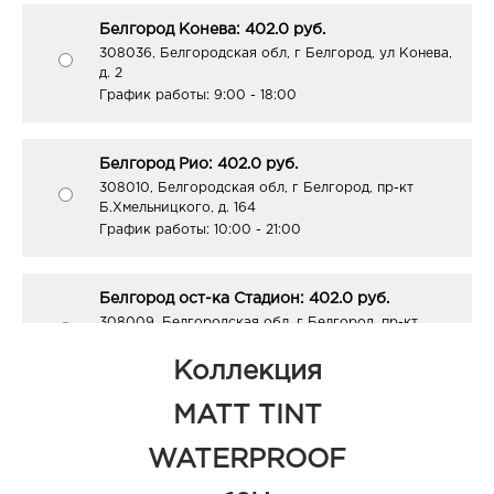
Белгород Конева: 402.0 руб.
308036, Белгородская обл, г Белгород, ул Конева,
д. 2
График работы:
9:00 - 18:00
Белгород Рио: 402.0 руб.
308010, Белгородская обл, г Белгород, пр-кт
Б.Хмельницкого, д. 164
График работы:
10:00 - 21:00
Белгород ост-ка Стадион: 402.0 руб.
308009, Белгородская обл, г Белгород, пр-кт
Б.Хмельницкого, соор. 50б
График работы:
9:00 - 20:00
Коллекция
MATT TINT
Белгород ЦУМ: 402.0 руб.
WATERPROOF
308009, Белгородская обл, г Белгород, ул Попова,
д. 36