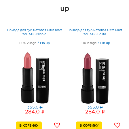
up
t
Помада для губ матовая Ultra matt
Помада для губ матовая Ultra Matt
тон 506 Nicole
тон 508 Lolita
LUX visage
/
Pin up
LUX visage
/
Pin up
i
i
355.0
355.0
i
i
284.0
284.0