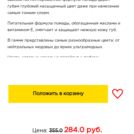
губам глубокий насыщенный цвет даже при нанесении
самым тонким слоем.
Питательная формула помады, обогащенная маслами и
витамином Е, смягчает и защищает нежную кожу губ.
В гамме представлены самые разнообразные цвета: от
нейтральных нюдовых до ярких ультрамодных.
Цвета, которые идеально подойдут к любому
настроению, событию или времени года.
Подари губам соблазнительную чувственность и
комфорт с матовой помадой для губ PIN UP Ultra matt!
Преимущества - матовый пудровый финиш - мягкая
Положить в корзину
текстура легко наносится на губы - пудровые
микросферы заполняют и выравнивают рельеф губ -
высокопигментированные оттенки - стойкость до 6
часов
284.0
руб.
Цена:
355.0