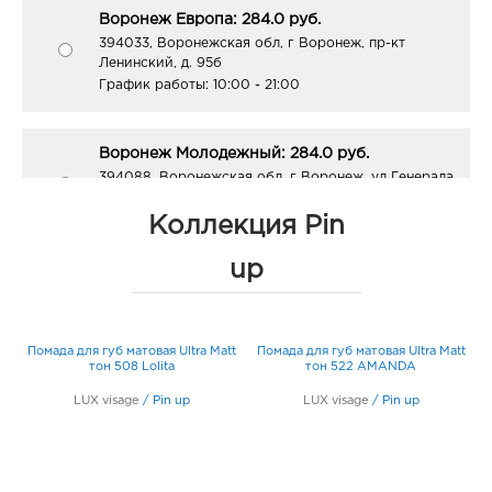
Воронеж Европа: 284.0 руб.
394033, Воронежская обл, г Воронеж, пр-кт
Ленинский, д. 95б
График работы:
10:00 - 21:00
Воронеж Молодежный: 284.0 руб.
394088, Воронежская обл, г Воронеж, ул Генерала
Лизюкова, д. 62
График работы:
9:00 - 20:00
Коллекция Pin
up
Воронеж Окей: 284.0 руб.
394068, Воронежская обл, г Воронеж, ул
Шишкова, д. 72
t
Помада для губ матовая Ultra Matt
Помада для губ матовая Ultra Matt
График работы:
10:00 - 21:00
тон 508 Lolita
тон 522 AMANDA
LUX visage
/
Pin up
LUX visage
/
Pin up
Воронеж Атмосфера: 284.0 руб.
394018, Воронежская обл, г Воронеж, ул
Фридриха Энгельса, д. 64А
График работы:
10:00 - 21:00