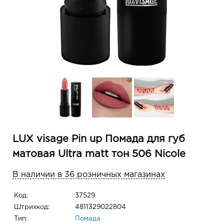
LUX visage Pin up Помада для губ
матовая Ultra matt тон 506 Nicole
В наличии в 36 розничных магазинах
Код:
37529
Штрихкод:
4811329022804
Тип:
Помада