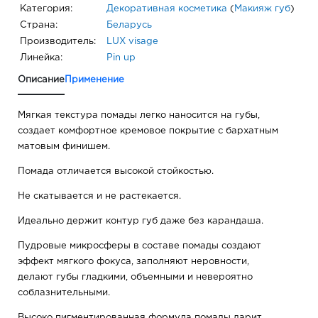
Категория:
Декоративная косметика
(
Макияж губ
)
Страна:
Беларусь
Производитель:
LUX visage
Линейка:
Pin up
Описание
Применение
Мягкая текстура помады легко наносится на губы,
создает комфортное кремовое покрытие с бархатным
матовым финишем.
Помада отличается высокой стойкостью.
Не скатывается и не растекается.
Идеально держит контур губ даже без карандаша.
Пудровые микросферы в составе помады создают
эффект мягкого фокуса, заполняют неровности,
делают губы гладкими, объемными и невероятно
соблазнительными.
Высоко пигментированная формула помады дарит