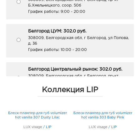
Б.Хмельницкого, соор. 50б
График работы:
9:00 - 20:00
Белгород ЦУМ: 302.0 руб.
308009, Белгородская обл, г Белгород, ул Попова,
д. 36
График работы:
10:00 - 20:00
Белгород Центральный рынок: 302.0 руб.
308009, Белгородская обл, г Белгород, пр-кт
Белгородский, д. 93
График работы:
9:00 - 21:00
Коллекция LIP
Белгород Маяк: 302.0 руб.
er
Блеск-плампер для губ volumizer
Блеск-плампер для губ volumizer
308009, Белгородская обл, г Белгород, ул 50-
hot vanilla 307 Dusty Lilac
hot vanilla 303 Baby Pink
летия Белгородской области, д. 11
График работы:
9:00 - 20:00
LUX visage
/
LIP
LUX visage
/
LIP