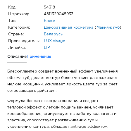
Код:
54318
Штрихкод:
4811329045933
Тип:
Блеск
Категория:
Декоративная косметика
(
Макияж губ
)
Страна:
Беларусь
Производитель:
LUX visage
Линейка:
LIP
Описание
Применение
Блеск-плампер создает временный эффект увеличения
объема губ, делает контур более четким, разглаживает
мелкие морщинки, усиливает яркость цвета губ за счет
согревающего действия.
Формула блеска с экстрактом ванили создает
тепловой эффект с легким пощипыванием, усиливает
кровообращение, стимулирует выработку коллагена и
эластина, способствует разглаживанию губ и
укреплению контура, обладает anti-age эффектом.