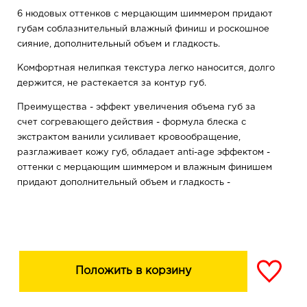
6 нюдовых оттенков с мерцающим шиммером придают
губам соблазнительный влажный финиш и роскошное
сияние, дополнительный объем и гладкость.
Комфортная нелипкая текстура легко наносится, долго
держится, не растекается за контур губ.
Преимущества - эффект увеличения объема губ за
счет согревающего действия - формула блеска с
экстрактом ванили усиливает кровообращение,
разглаживает кожу губ, обладает anti-age эффектом -
оттенки с мерцающим шиммером и влажным финишем
придают дополнительный объем и гладкость -
комфортная нелипкая текстура легко наносится, долго
держится, не растекается за контур губ
Положить в корзину