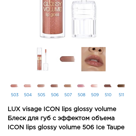
503
504
505
506
507
508
509
510
511
LUX visage ICON lips glossy volume
Блеск для губ с эффектом объема
ICON lips glossy volume 506 Ice Taupe