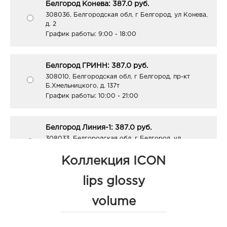
Белгород Конева: 387.0 руб.
308036, Белгородская обл, г Белгород, ул Конева,
д. 2
График работы:
9:00 - 18:00
Белгород ГРИНН: 387.0 руб.
308010, Белгородская обл, г Белгород, пр-кт
Б.Хмельницкого, д. 137т
График работы:
10:00 - 21:00
Белгород Линия-1: 387.0 руб.
308033, Белгородская обл, г Белгород, ул
Королева, д. 9а
График работы:
10:00 - 21:00
Коллекция ICON
lips glossy
Белгород ЦУМ: 387.0 руб.
volume
308009, Белгородская обл, г Белгород, ул Попова,
д. 36
График работы:
10:00 - 20:00