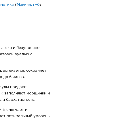
сметика
(
Макияж губ
)
 легко и безупречно
атовой вуалью с
растекается, сохраняет
р до 6 часов.
мулы придают
а»: заполняют морщинки и
ь и бархатистость.
 Е смягчает и
ает оптимальный уровень