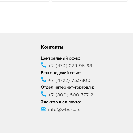
ик работы:
10:00 - 21:00
ород Линия-1: руб.
33, Белгородская обл, г
ород, ул Королева, д. 9а
ик работы:
10:00 - 21:00
Контакты
Центральный офис:
ород ост-ка Стадион:
+7 (473) 279-95-68
09, Белгородская обл, г
Белгородский офис:
ород, пр-кт
+7 (4722) 733-800
ельницкого, соор. 50б
Отдел интернет-торговли:
ик работы:
9:00 - 20:00
+7 (800) 500-777-2
Электронная почта:
онеж Тенистый: руб.
info@wbc-c.ru
70, Воронежская обл, г
неж, ул Тепличная, д. 4а
ик работы:
9:00 - 21:00