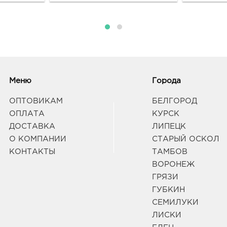
Граф
Белг
3080
Белг
Граф
Меню
Города
ОПТОВИКАМ
БЕЛГОРОД
Белг
руб.
ОПЛАТА
КУРСК
3080
ДОСТАВКА
ЛИПЕЦК
Белг
О КОМПАНИИ
СТАРЫЙ ОСКОЛ
Б.Хм
КОНТАКТЫ
ТАМБОВ
Граф
ВОРОНЕЖ
ГРЯЗИ
Вор
ГУБКИН
3940
СЕМИЛУКИ
Воро
Граф
ЛИСКИ