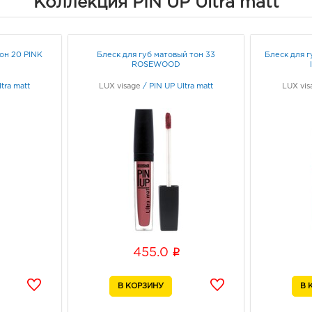
Коллекция PIN UP Ultra matt
Белго
Граф
тон 20 PINK
Блеск для губ матовый тон 33
Блеск для гу
ROSEWOOD
Бел
рыно
tra matt
LUX visage
/
PIN UP Ultra matt
LUX vis
3080
Белг
д. 93
Граф
Белг
3080
Белг
Граф
i
455.0
Белг
3080
Белг
Б.Хме