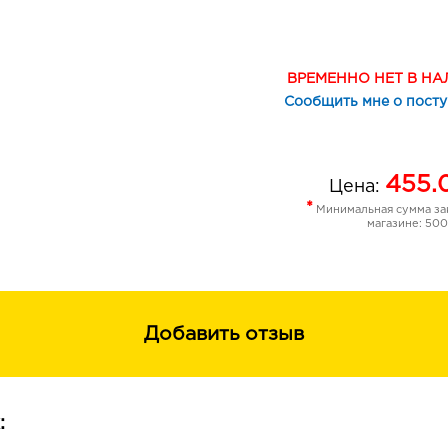
Преимущества - суперкомфортная к
микросферами для заполнения морщ
стягивает губы - плотный насыщенн
без карандаша - увлажняющий комп
ВРЕМЕННО НЕТ В Н
Сообщить мне о пост
455.
Цена:
*
Минимальная сумма зак
магазине: 500
Добавить отзыв
: