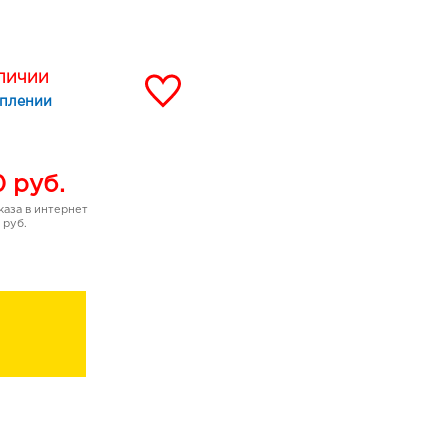
ремовая текстура с
ин - не сушит и не
ый цвет - четкий контур
лекс с витамином Е
АЛИЧИИ
уплении
0
руб.
аза в интернет
 руб.