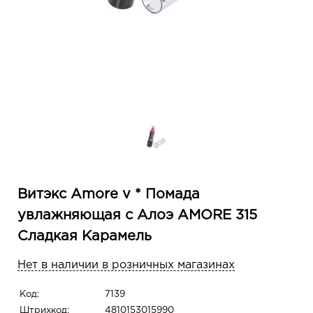
Витэкс Amore v * Помада
увлажняющая с Алоэ AMORE 315
Сладкая Карамель
Нет в наличии в розничных магазинах
Код:
7139
Штрихкод:
4810153015990