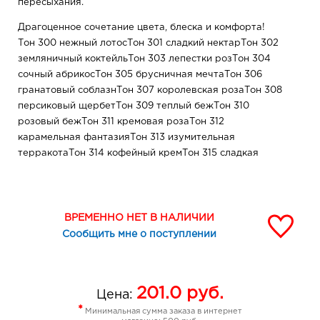
пересыхания.
Драгоценное сочетание цвета, блеска и комфорта!
Тон 300 нежный лотосТон 301 сладкий нектарТон 302
земляничный коктейльТон 303 лепестки розТон 304
сочный абрикосТон 305 брусничная мечтаТон 306
гранатовый соблазнТон 307 королевская розаТон 308
персиковый щербетТон 309 теплый бежТон 310
розовый бежТон 311 кремовая розаТон 312
карамельная фантазияТон 313 изумительная
терракотаТон 314 кофейный кремТон 315 сладкая
карамельТон 316 рябиновая фантазияТон 317 красный
рубинТон 318 ягодный бумТон 319 сливовый восторг
ВРЕМЕННО НЕТ В НАЛИЧИИ
Сообщить мне о поступлении
201.0
руб.
Цена:
*
Минимальная сумма заказа в интернет