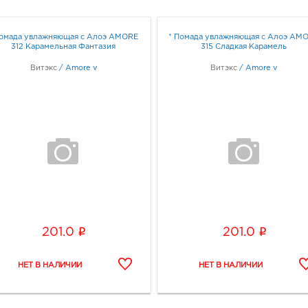
Помада увлажняющая с Алоэ AMORE
* Помада увлажняющая с Алоэ AM
312 Карамельная Фантазия
315 Сладкая Карамель
Витэкс
/
Amore v
Витэкс
/
Amore v
i
i
201.0
201.0