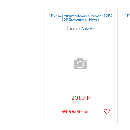
* Помада увлажняющая с Алоэ AMORE
* 
305 Брусничная Мечта
Витэкс
/
Amore v
i
201.0