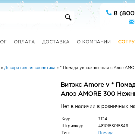
8 (800
ОГ
ОПЛАТА
ДОСТАВКА
О КОМПАНИИ
СОТРУ
»
Декоративная косметика
»
* Помада увлажняющая с Алоэ AMO
Витэкс Amore v * Пома
Алоэ AMORE 300 Нежн
Нет в наличии в розничных м
Код:
7124
Штрихкод:
4810153015846
Тип:
Помада