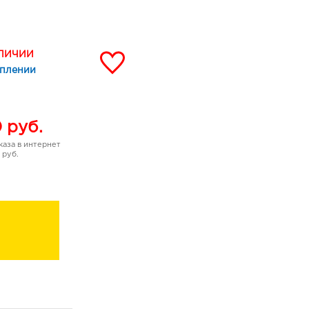
стки розТон 304 сочный
он 306 гранатовый
он 308 персиковый
розовый бежТон 311
АЛИЧИИ
 фантазияТон 313
уплении
фейный кремТон 315
 фантазияТон 317
он 319 сливовый восторг
0
руб.
аза в интернет
 руб.