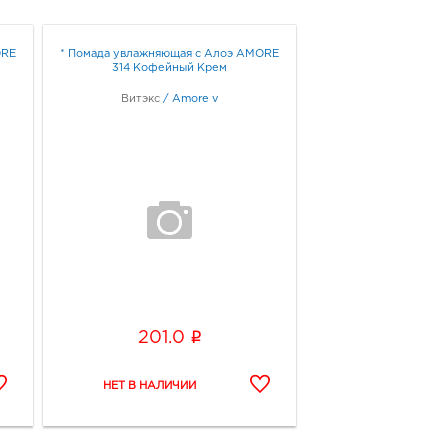
ORE
* Помада увлажняющая с Алоэ AMORE
314 Кофейный Крем
Витэкс
/
Amore v
i
201.0