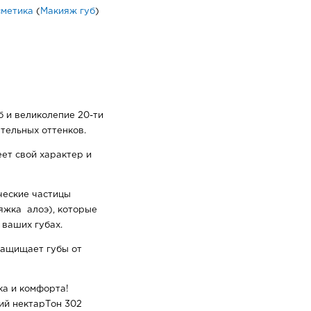
сметика
(
Макияж губ
)
 и великолепие 20-ти
ательных оттенков.
ет свой характер и
ческие частицы
яжка алоэ), которые
ваших губах.
защищает губы от
ка и комфорта!
ий нектарТон 302