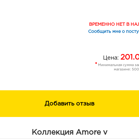
земляничный коктейльТон 303 лепе
абрикосТон 305 брусничная мечтаТ
соблазнТон 307 королевская розаТ
щербетТон 309 теплый бежТон 310 
ВРЕМЕННО НЕТ В Н
кремовая розаТон 312 карамельная
Сообщить мне о пост
изумительная терракотаТон 314 ко
сладкая карамельТон 316 рябиновая
красный рубинТон 318 ягодный бумТ
201.
Цена:
*
Минимальная сумма зак
магазине: 500
Добавить отзыв
Коллекция Amore v