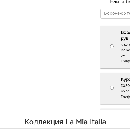
Найти б
Вор
руб.
3940
Воро
3А
Граф
Курс
3050
Курс
Граф
Рос
Коллекция La Mia Italia
398.
34401