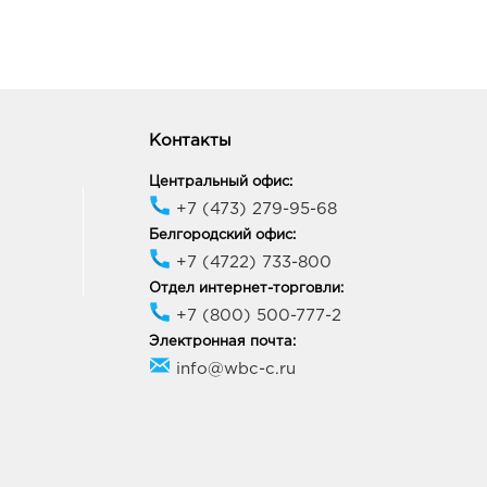
нрог Петровская: 398.0
00, Ростовская область,
город Таганрог, г Таганрог,
тровская, д. 82
Контакты
ик работы:
10:00 - 17:00
Центральный офис:
+7 (473) 279-95-68
нрог Мармелад: 398.0
Белгородский офис:
+7 (4722) 733-800
30, Ростовская область,
город Таганрог, г Таганрог,
Отдел интернет-торговли:
ира, Дом 7
+7 (800) 500-777-2
ик работы:
10:00 - 22:00
Электронная почта:
info@wbc-c.ru