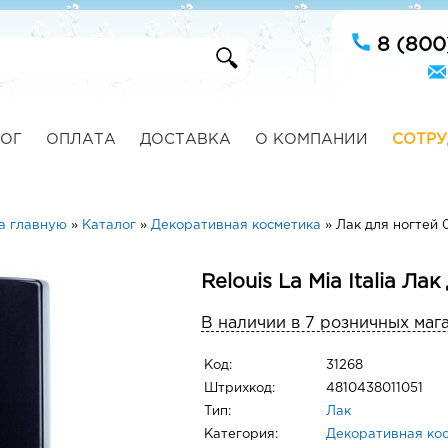
8 (800
ОГ
ОПЛАТА
ДОСТАВКА
О КОМПАНИИ
СОТРУ
а главную
»
Каталог
»
Декоративная косметика
»
Лак для ногтей 
Relouis La Mia Italia Ла
В наличии в 7 розничных маг
Код:
31268
Штрихкод:
4810438011051
Тип:
Лак
Категория:
Декоративная ко