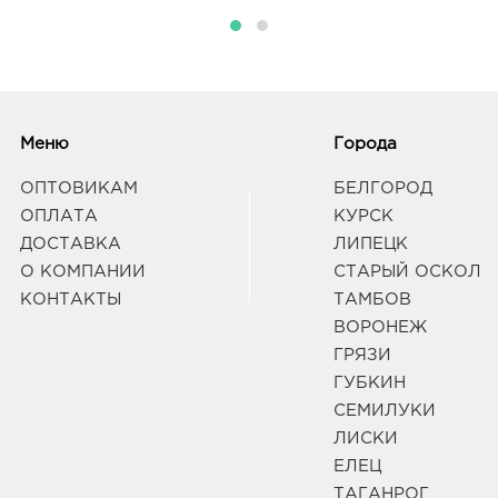
Тага
руб.
3479
г.о. 
ул Пе
Меню
Города
Граф
ОПТОВИКАМ
БЕЛГОРОД
ОПЛАТА
КУРСК
Тага
ДОСТАВКА
ЛИПЕЦК
руб.
О КОМПАНИИ
СТАРЫЙ ОСКОЛ
3479
г.о. 
КОНТАКТЫ
ТАМБОВ
пл М
ВОРОНЕЖ
Граф
ГРЯЗИ
ГУБКИН
СЕМИЛУКИ
ЛИСКИ
ЕЛЕЦ
ТАГАНРОГ