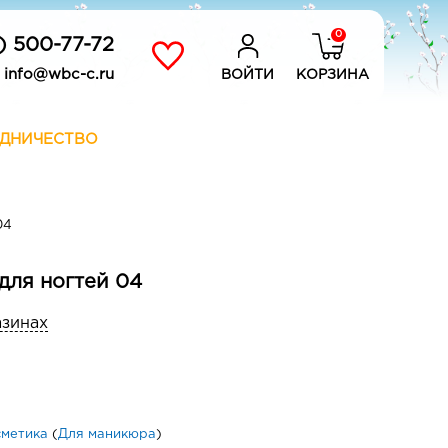
0
) 500-77-72
info@wbc-c.ru
ВОЙТИ
КОРЗИНА
ДНИЧЕСТВО
04
к для ногтей 04
азинах
сметика
(
Для маникюра
)