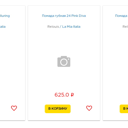
горо
Рост
Здан
luring
Помада губная 24 Pink Diva
Помада 
Граф
alia
Relouis
/
La Mia Italia
Rel
Рос
Пушк
3440
г.о. 
Рост
Дом 
Граф
Рост
i
625.0
Диви
34401
горо
Рост
Стре
Граф