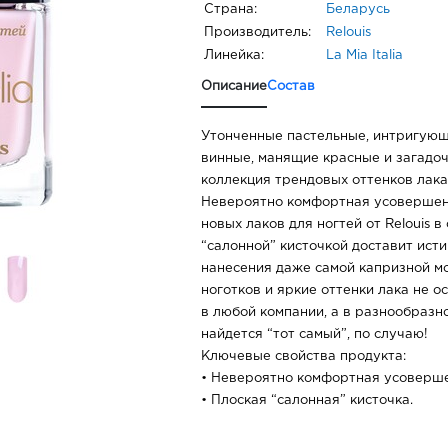
Страна:
Беларусь
Производитель:
Relouis
Линейка:
La Mia Italia
Описание
Состав
Утонченные пастельные, интригующ
винные, манящие красные и загадоч
коллекция трендовых оттенков лака д
Невероятно комфортная усовершен
новых лаков для ногтей от Relouis в
“салонной” кисточкой доставит ист
нанесения даже самой капризной м
ноготков и яркие оттенки лака не о
в любой компании, а в разнообразн
найдется “тот самый”, по случаю!
Ключевые свойства продукта:
• Невероятно комфортная усоверше
• Плоская “салонная” кисточка.
• 3-free formula: лак не содержит 
(формальдегид, толуол и камфору).