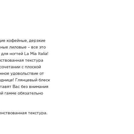
ие кофейные, дерзкие
ные лиловые – все это
ля ногтей La Mia Italia!
ствованная текстура
 сочетании с плоской
инное удовольствие от
однице! Глянцевый блеск
ставят Вас без внимания
ой гамме обязательно
нствованная текстура.
вредных веществ