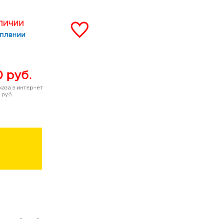
ака .
АЛИЧИИ
уплении
0
руб.
аза в интернет
 руб.