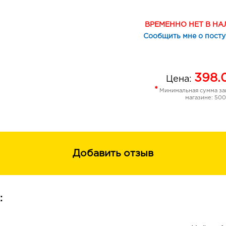
• Глянцевый блеск и яркие оттенки л
• Разнообразная гамма.
ВРЕМЕННО НЕТ В Н
Сообщить мне о пост
398.
Цена:
*
Минимальная сумма зак
магазине: 500
Добавить отзыв
: