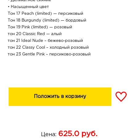
• Деликатное сияние
• Насыщенный цвет
Тон 17 Peach (limited) — персиковый
Тон 18 Burgundy (limited) — бордовый
Тон 19 Pink (limited) — розовый
тон 20 Classic Red — алый
тон 21 Ideal Nude – бежево-розовый
тон 22 Classy Cool – холодный розовый
тон 23 Gentle Pink – персиково-розовый
тон 24 Pink Diva – насыщенный розовый
тон 25 Feminine – нежный розовый
тон 26 Alluring – розовый нектарин
Положить в корзину
625.0
руб.
Цена: