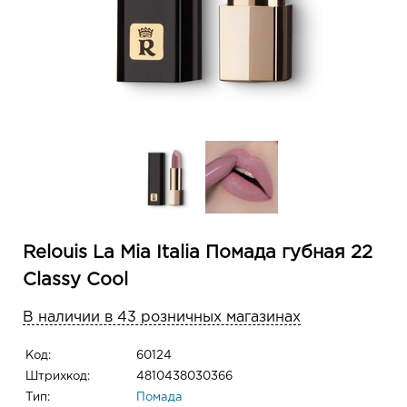
Relouis La Mia Italia Помада губная 22
Classy Cool
В наличии в 43 розничных магазинах
Код:
60124
Штрихкод:
4810438030366
Тип:
Помада