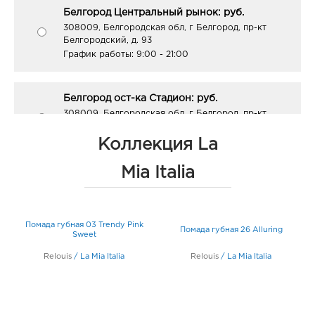
Белгород Центральный рынок: руб.
308009, Белгородская обл, г Белгород, пр-кт
Белгородский, д. 93
График работы:
9:00 - 21:00
Белгород ост-ка Стадион: руб.
308009, Белгородская обл, г Белгород, пр-кт
Б.Хмельницкого, соор. 50б
График работы:
9:00 - 20:00
Коллекция La
Mia Italia
Белгород Рио: руб.
308010, Белгородская обл, г Белгород, пр-кт
Б.Хмельницкого, д. 164
Помада губная 03 Trendy Pink
График работы:
10:00 - 21:00
Помада губная 26 Alluring
Sweet
Relouis
/
La Mia Italia
Relouis
/
La Mia Italia
Воронеж Галерея Чижова: руб.
394018, Воронежская обл, г Воронеж, ул
Кольцовская, д. 35
График работы:
10:00 - 22:00