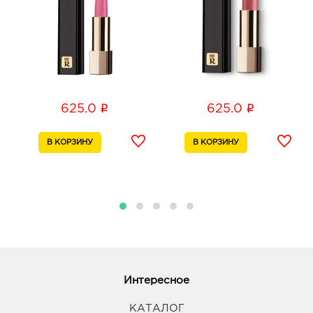
Липецк Л Сити: руб.
398008, Липецкая обл, г Липецк, ул 50 лет НЛМК,
д. 4а
График работы:
10:00 - 21:00
i
i
625.0
625.0
Интересное
КАТАЛОГ