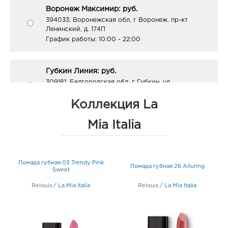
Воронеж Максимир: руб.
394033, Воронежская обл, г Воронеж, пр-кт
Ленинский, д. 174П
График работы:
10:00 - 22:00
Губкин Линия: руб.
309181, Белгородская обл, г Губкин, ул
Севастопольская, д. 2а
График работы:
9:00 - 20:00
Коллекция La
Mia Italia
Курск Перекресток: руб.
305035, Курская обл, г Курск, ул Дзержинского, д.
99А
Помада губная 03 Trendy Pink
График работы:
9:00 - 20:00
Помада губная 26 Alluring
Sweet
Relouis
/
La Mia Italia
Relouis
/
La Mia Italia
Курск Линия-1: руб.
305023, Курская обл, г Курск, ул Энгельса, д. 70
График работы:
9:00 - 20:00