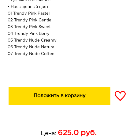
• Деликатное сияние
• Насыщенный цвет
01 Trendy Pink Pastel
02 Trendy Pink Gentle
03 Trendy Pink Sweet
04 Trendy Pink Berry
05 Trendy Nude Creamy
06 Trendy Nude Natura
07 Trendy Nude Coffee
08 Trendy Nude Dark
12 Trendy Red Rubin
13 Trendy Wine Rich
14 Trendy Wine Orphic
16 Trendy Wine Plum
Тон 17 Peach (limited) — персиковый
Положить в корзину
Тон 18 Burgundy (limited) — бордовый
Тон 19 Pink (limited) — розовый
тон 20 Classic Red — алый
тон 21 Ideal Nude – бежево-розовый
тон 22 Classy Cool – холодный розовый
625.0
руб.
Цена:
тон 23 Gentle Pink – персиково-розовый