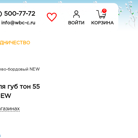
0
) 500-77-72
info@wbc-c.ru
ВОЙТИ
КОРЗИНА
ДНИЧЕСТВО
нево-бордовый NEW
я губ тон 55
NEW
агазинах
б