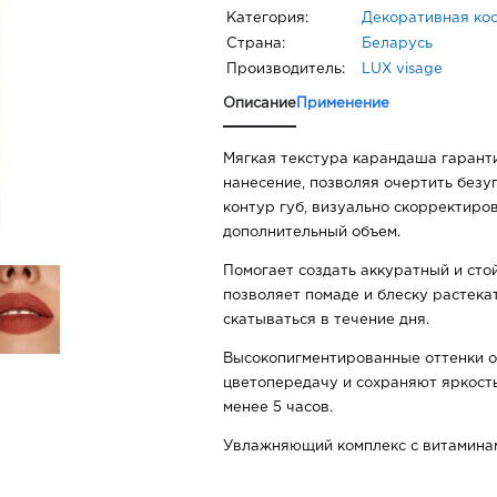
Категория:
Декоративная ко
Страна:
Беларусь
Производитель:
LUX visage
Описание
Применение
Мягкая текстура карандаша гаранти
нанесение, позволяя очертить безу
контур губ, визуально скорректиро
дополнительный объем.
Помогает создать аккуратный и стой
позволяет помаде и блеску растекат
скатываться в течение дня.
Высокопигментированные оттенки 
цветопередачу и сохраняют яркост
менее 5 часов.
Увлажняющий комплекс с витамина
появление сухости и стянутости, со
гладкой.