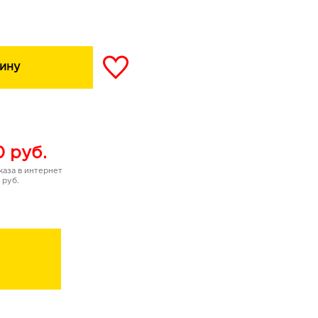
 трендовых оттенков
андаш к любой помаде.
ину
 губ
0
руб.
аза в интернет
й корпус
 руб.
минами Е и С
s, Чехия