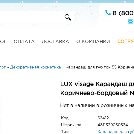
8 (800
ОГ
ОПЛАТА
ДОСТАВКА
О КОМПАНИИ
СОТРУ
лог
»
Декоративная косметика
»
Карандаш для губ тон 55 Корич
LUX visage Карандаш дл
Коричнево-бордовый 
Нет в наличии в розничных м
Код:
62412
Штрихкод:
4811329050524
Тип:
Карандаш для гу