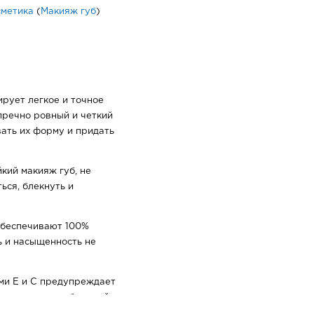
сметика
(
Макияж губ
)
рует легкое и точное
пречно ровный и четкий
вать их форму и придать
кий макияж губ, не
ься, блекнуть и
обеспечивают 100%
ь и насыщенность не
ми Е и С предупреждает
храняя кожу губ мягкой и