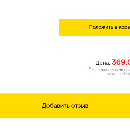
Изысканная палитра классических и
позволяет идеально подобрать кар
Преимущества
Положить в корз
- бархатный пудровый финиш
100% цветопередача
не сушит и не стягивает кожу
369.
Цена:
стойкая формула
*
Минимальная сумма зак
кедровый, легко затачиваемы
магазине: 500
увлажняющий комплекс с вита
изготовитель Schwan Cosmetic
Добавить отзыв