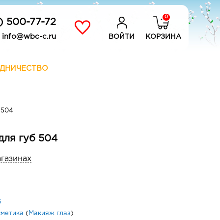
0
) 500-77-72
info@wbc-c.ru
ВОЙТИ
КОРЗИНА
ДНИЧЕСТВО
 504
для губ 504
агазинах
б
сметика
(
Макияж глаз
)