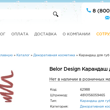
8 (800
ОГ
ОПЛАТА
ДОСТАВКА
О КОМПАНИИ
СОТРУ
главную
»
Каталог
»
Декоративная косметика
»
Карандаш для губ
Belor Design Карандаш 
Нет в наличии в розничных м
Код:
62988
Штрихкод:
4810156059465
Тип:
Карандаш для гу
Категория:
Декоративная ко