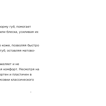
орму губ, помогает
ли блеска, усиливая их
о коже, позволяя быстро
губ, оставляя матово-
желяет и не
ая комфорт. Несмотря на
ртен и пластичен в
исовки классического
раняет аккуратный вид
я со средней скоростью и