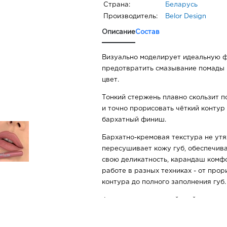
Страна:
Беларусь
Производитель:
Belor Design
Описание
Состав
Визуально моделирует идеальную ф
предотвратить смазывание помады и
цвет.
Тонкий стержень плавно скользит п
и точно прорисовать чёткий контур 
бархатный финиш.
Бархатно-кремовая текстура не утя
пересушивает кожу губ, обеспечив
свою деликатность, карандаш комфо
работе в разных техниках - от прор
контура до полного заполнения губ.
Формула повышенной стойкости сох
макияжа в течение дня, фиксируетс
не растекается за пределы линии.