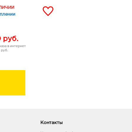
щенный цвет линиям в
АЛИЧИИ
уплении
 не крошится, не
ость на протяжении всего
 точилок. Герметичный
0
руб.
аза в интернет
 руб.
Контакты