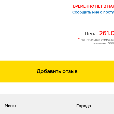
Высокая пигментация придает насы
ВРЕМЕННО НЕТ В Н
один слой, не теряя интенсивности.
Сообщить мне о пост
Грифель устойчив при затачивании:
трескается, сохраняя свою целостн
использования. Подходит для любых
261.
Цена:
колпачок.
*
Минимальная сумма зак
магазине: 500
Добавить отзыв
Меню
Города