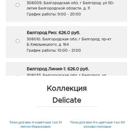
308009, Белгородская обл, г Белгород, ул 50-
летия Белгородской области, д. 11
График работы:
9:00 - 20:00
Белгород Рио: 626.0 руб.
308010, Белгородская обл, г Белгород, пр-кт
Б.Хмельницкого, д. 164
График работы:
10:00 - 21:00
Белгород Линия-1: 626.0 руб.
308033, Белгородская обл, г Белгород, ул
Королева, д. 9а
График работы:
10:00 - 21:00
Коллекция
Delicate
Воронеж Молодежный: 626.0 руб.
394088, Воронежская обл, г Воронеж, ул Генерала
Лизюкова, д. 62
2
Тени для век 4-хцветные тон 51
Тени для век 4-х цветные тон 40
График работы:
9:00 - 20:00
мятно-бирюзовые
розово-лиловые