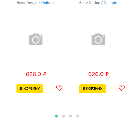
Belor Design
/
Delicate
Belor Design
/
Delicate
Курск Манеж: 626.0 руб.
305016, Курская область, г Курск, ул Щепкина,
Здание 4Б
График работы:
10:00 - 21:00
Курск Европа-5: 626.0 руб.
305007, Курская обл, г Курск, ул Сумская, д. 44
График работы:
9:00 - 21:00
i
i
626.0
626.0
Курск Перекресток: 626.0 руб.
305035, Курская обл, г Курск, ул Дзержинского, д.
99А
График работы:
9:00 - 20:00
Липецк Л Сити: 626.0 руб.
398008, Липецкая обл, г Липецк, ул 50 лет НЛМК,
д. 4а
График работы:
10:00 - 21:00