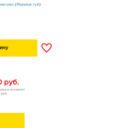
сметика
(
Макияж губ
)
ину
0
руб.
аза в интернет
 руб.