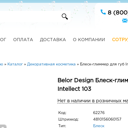
8 (800
ОГ
ОПЛАТА
ДОСТАВКА
О КОМПАНИИ
СОТРУ
ую
»
Каталог
»
Декоративная косметика
»
Блеск-глиммер для губ In
Belor Design Блеск-гли
Intellect 103
Нет в наличии в розничных м
Код:
62276
Штрихкод:
4810156060157
Тип:
Блеск