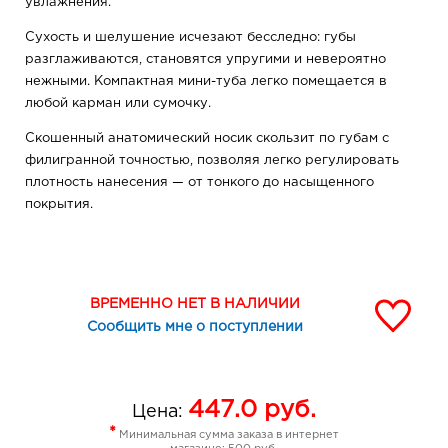
увлажнения.
Сухость и шелушение исчезают бесследно: губы
разглаживаются, становятся упругими и невероятно
нежными. Компактная мини-туба легко помещается в
любой карман или сумочку.
Скошенный анатомический носик скользит по губам с
филигранной точностью, позволяя легко регулировать
плотность нанесения — от тонкого до насыщенного
покрытия.
6 изысканных оттенков для любого настроения, от
элегантных бежево-розовых нюдов до пьянящих
ягодных нектаров и глубоких кофейных тонов.
ВРЕМЕННО НЕТ В НАЛИЧИИ
Сообщить мне о поступлении
447.0
руб.
Цена:
*
Минимальная сумма заказа в интернет