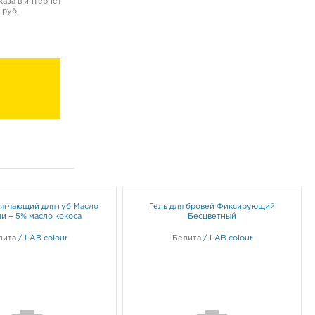
аза в интернет
 руб.
мягчающий для губ Масло
Гель для бровей Фиксирующий
и + 5% масло кокоса
Бесцветный
лита
/
LAB colour
Белита
/
LAB colour