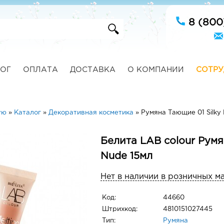
8 (800
ОГ
ОПЛАТА
ДОСТАВКА
О КОМПАНИИ
СОТРУ
ую
»
Каталог
»
Декоративная косметика
»
Румяна Тающие 01 Silky
Белита LAB colour Румя
Nude 15мл
Нет в наличии в розничных м
Код:
44660
Штрихкод:
4810151027445
Тип:
Румяна