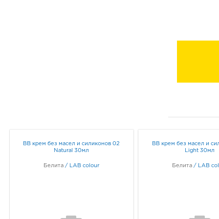
BB крем без масел и силиконов 02
BB крем без масел и си
Natural 30мл
Light 30мл
Белита
/
LAB colour
Белита
/
LAB col