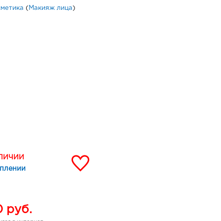
сметика
(
Макияж лица
)
АЛИЧИИ
уплении
0
руб.