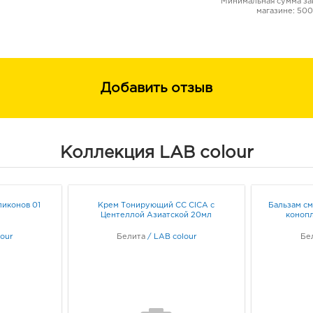
*
Минимальная сумма зак
магазине: 500
Добавить отзыв
Коллекция LAB colour
ликонов 01
Крем Тонирующий СС CICA с
Бальзам с
Центеллой Азиатской 20мл
конопл
our
Белита
/
LAB colour
Бе