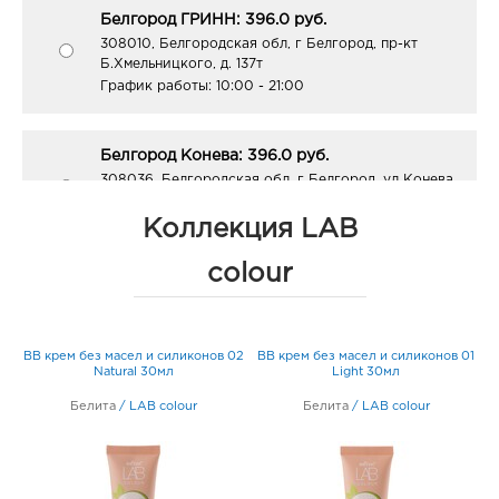
Белгород ГРИНН: 396.0 руб.
308010, Белгородская обл, г Белгород, пр-кт
Б.Хмельницкого, д. 137т
График работы:
10:00 - 21:00
Белгород Конева: 396.0 руб.
308036, Белгородская обл, г Белгород, ул Конева,
д. 2
График работы:
9:00 - 18:00
Коллекция LAB
colour
Белгород Центральный рынок: 396.0 руб.
308009, Белгородская обл, г Белгород, пр-кт
Белгородский, д. 93
BB крем без масел и силиконов 02
BB крем без масел и силиконов 01
График работы:
9:00 - 21:00
Natural 30мл
Light 30мл
Белита
/
LAB colour
Белита
/
LAB colour
Белгород Маяк: 396.0 руб.
308009, Белгородская обл, г Белгород, ул 50-
летия Белгородской области, д. 11
График работы:
9:00 - 20:00