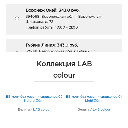
Воронеж Окей: 343.0 руб.
394068, Воронежская обл, г Воронеж, ул
Шишкова, д. 72
График работы:
10:00 - 21:00
Губкин Линия: 343.0 руб.
309181, Белгородская обл, г Губкин, ул
Севастопольская, д. 2а
График работы:
9:00 - 20:00
Коллекция LAB
colour
Курск Европа-20: 343.0 руб.
305040, Курская область, г Курск, пр-кт Дружбы,
д. 9А
BB крем без масел и силиконов 02
BB крем без масел и силиконов 01
График работы:
9:00 - 21:00
Natural 30мл
Light 30мл
Белита
/
LAB colour
Белита
/
LAB colour
Липецк Милолика Зегеля: 343.0 руб.
398050, Липецкая обл, г Липецк, ул Зегеля, д. 28
График работы:
9:00 - 19:00