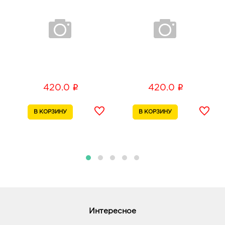
Липецк Л Сити: 343.0 руб.
398008, Липецкая обл, г Липецк, ул 50 лет НЛМК,
д. 4а
График работы:
10:00 - 21:00
i
i
420.0
420.0
Белгород-Строитель Линия: 343.0 руб.
309070, Белгородская обл, р-н Яковлевский, г
Строитель, ул 5 Августа, д. 28
График работы:
10:00 - 20:00
Интересное