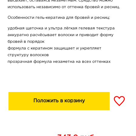
высыхает, оставаясь незаметным. Средство можно
использовать независимо от оттенка бровей и ресниц.
Особенности гель-кератина для бровей и ресниц:
удобная щеточка и ультра лёгкая гелевая текстура
аккуратно расчёсывает волоски и приводит форму
бровей в порядок
формула с кератином защищает и укрепляет
структуру волосков
прозрачная формула незаметна на всех оттенках
бровей и ресниц
подходит для ежедневного применения.
Положить в корзину