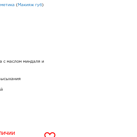
сметика
(
Макияж губ
)
 с маслом миндаля и
высыхания
ий
АЛИЧИИ