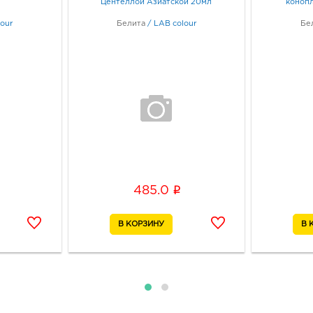
Центеллой Азиатской 20мл
конопл
our
Белита
/
LAB colour
Бе
Губк
3091
Губк
2а
Граф
Курс
3050
ул О
Граф
i
485.0
Курс
3050
ул Ст
Граф
Курч