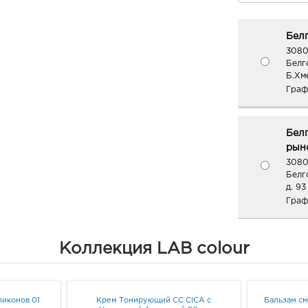
Белг
3080
Белг
Б.Хме
Граф
Бел
рыно
3080
Белг
д. 93
Граф
Вор
Коллекция LAB colour
3940
Воро
3А
Граф
ликонов 01
Крем Тонирующий СС CICA с
Бальзам с