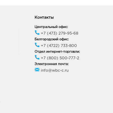
1, Курская обл, г
атов, пр-кт
унистический, д. 30
ик работы:
9:00 - 20:00
Контакты
Центральный офис:
атов Линия: руб.
+7 (473) 279-95-68
50, Курская область, г
Белгородский офис:
атов, ул Энергетиков,
+7 (4722) 733-800
ение 46
Отдел интернет-торговли:
ик работы:
9:00 - 20:00
+7 (800) 500-777-2
Электронная почта:
к Европа-29: руб.
info@wbc-c.ru
21, Курская обл, г Курск,
т Победы, д. 48
ик работы:
10:00 - 21:00
к Европа-5: руб.
У
07, Курская обл, г Курск,
мская, д. 44