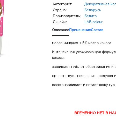
Категория:
Декоративная ко
Страна:
Беларусь
Производитель:
Белита
Линейка:
LAB colour
Описание
Применение
Состав
масло миндаля + 5% масло кокоса
Интенсивная ухаживающая формула
кокоса:
защищает губы от обветривания и 
препятствует появлению шелушен
восстанавливает и питает кожу губ
ВРЕМЕННО НЕТ В Н