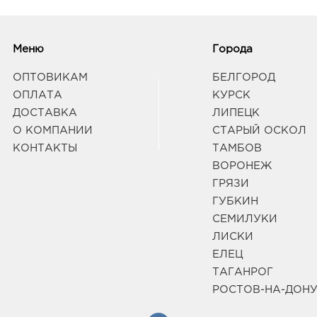
30725
Курч
Комм
Граф
Меню
Города
ОПТОВИКАМ
БЕЛГОРОД
Курч
ОПЛАТА
КУРСК
3072
ДОСТАВКА
ЛИПЕЦК
Курч
О КОМПАНИИ
СТАРЫЙ ОСКОЛ
Влад
Граф
КОНТАКТЫ
ТАМБОВ
ВОРОНЕЖ
ГРЯЗИ
Курс
ГУБКИН
3050
СЕМИЛУКИ
пр-к
Граф
ЛИСКИ
ЕЛЕЦ
ТАГАНРОГ
Курс
РОСТОВ-НА-ДОН
3050
ул Су