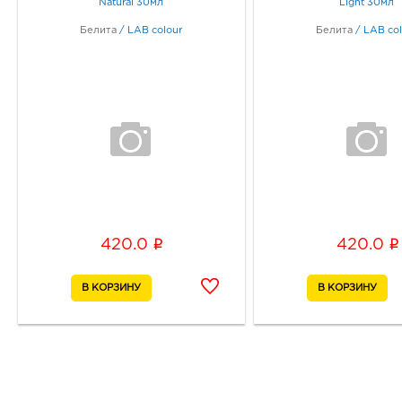
Natural 30мл
Light 30мл
Белита
/
LAB colour
Белита
/
LAB col
i
i
420.0
420.0