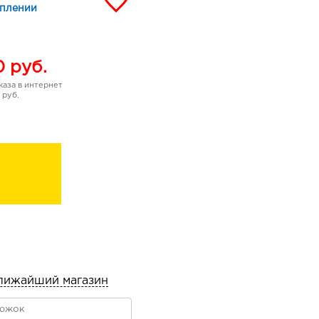
уплении
0
руб.
аза в интернет
 руб.
лижайший магазин