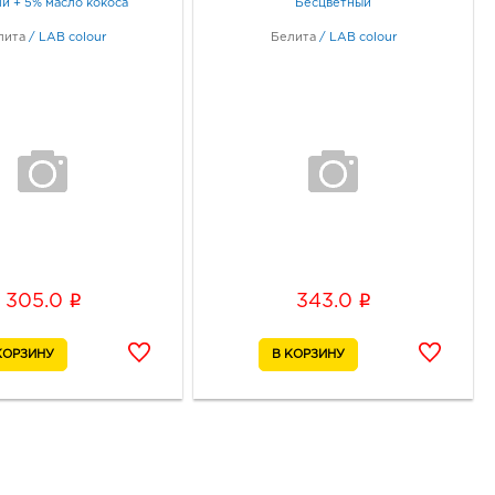
и + 5% масло кокоса
Бесцветный
лита
/
LAB colour
Белита
/
LAB colour
ин Линия: руб.
81, Белгородская обл, г
ин, ул Севастопольская, д.
ик работы:
9:00 - 20:00
к Линия-3: руб.
09, Курская обл, г Курск,
ктябрьская, д. 80А
ик работы:
9:00 - 20:00
i
i
305.0
343.0
к Европа-40: руб.
40, Курская обл, г Курск,
уденческая, зд. 1
ик работы:
10:00 - 22:00
атов Никольский: руб.