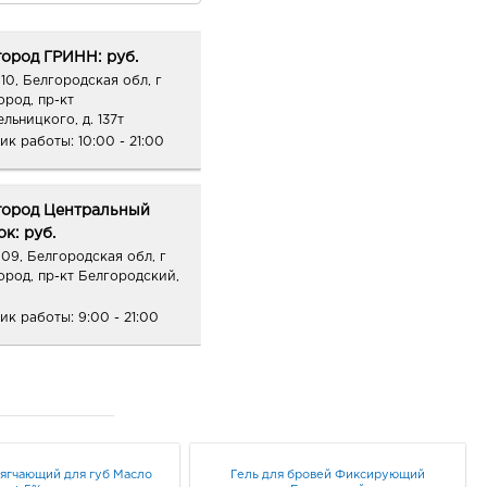
ород ГРИНН: руб.
10, Белгородская обл, г
ород, пр-кт
льницкого, д. 137т
ик работы:
10:00 - 21:00
город Центральный
к: руб.
09, Белгородская обл, г
ород, пр-кт Белгородский,
ик работы:
9:00 - 21:00
онеж Юго-Запад: руб.
65, Воронежская обл, г
неж, пр-кт Патриотов, д.
ик работы:
9:00 - 21:00
мягчающий для губ Масло
Гель для бровей Фиксирующий