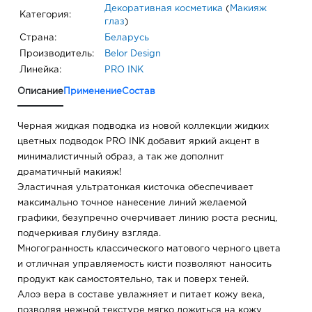
Декоративная косметика
(
Макияж
Категория:
глаз
)
Страна:
Беларусь
Производитель:
Belor Design
Линейка:
PRO INK
Описание
Применение
Состав
Черная жидкая подводка из новой коллекции жидких
цветных подводок PRO INK добавит яркий акцент в
минималистичный образ, а так же дополнит
драматичный макияж!
Эластичная ультратонкая кисточка обеспечивает
максимально точное нанесение линий желаемой
графики, безупречно очерчивает линию роста ресниц,
подчеркивая глубину взгляда.
Многогранность классического матового черного цвета
и отличная управляемость кисти позволяют наносить
продукт как самостоятельно, так и поверх теней.
Алоэ вера в составе увлажняет и питает кожу века,
позволяя нежной текстуре мягко ложиться на кожу