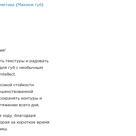
сметика
(
Макияж губ
)
ия!
ь текстуры и радовать
для губ с необычным
tellect.
сокой стойкости
вершенствованной
сохранять контуры и
тяжении всего дня.
а ходу, благодаря
орая за короткое время
ниш.