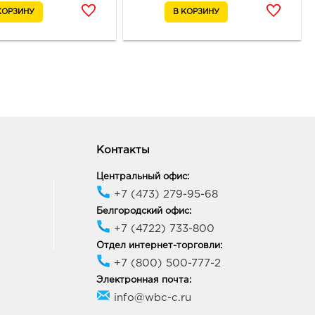
ород ЦУМ: руб.
09, Белгородская обл, г
ород, ул Попова, д. 36
ик работы:
10:00 - 20:00
неж Арена: руб.
77, Воронежская обл, г
неж, б-р Победы, д. 23б
ик работы:
10:00 - 22:00
Контакты
Центральный офис:
онеж Галерея Чижова:
+7 (473) 279-95-68
18, Воронежская обл, г
Белгородский офис:
неж, ул Кольцовская, д. 35
+7 (4722) 733-800
ик работы:
10:00 - 22:00
Отдел интернет-торговли:
+7 (800) 500-777-2
неж Окей: руб.
Электронная почта:
68, Воронежская обл, г
info@wbc-c.ru
неж, ул Шишкова, д. 72