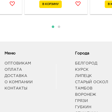
Белг
3080
Белг
Граф
Воро
3940
Воро
Граф
Меню
Города
ОПТОВИКАМ
БЕЛГОРОД
Вор
руб.
ОПЛАТА
КУРСК
3940
ДОСТАВКА
ЛИПЕЦК
Воро
О КОМПАНИИ
СТАРЫЙ ОСКОЛ
Граф
КОНТАКТЫ
ТАМБОВ
ВОРОНЕЖ
Воро
ГРЯЗИ
3940
ГУБКИН
Воро