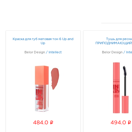
Краска для губ матовая тон 6 Up and
Тушь для ресн
Up
ПРИПОДНИМАЮЩИЙ
Belor Design
/
Intellect
Belor Design
/
Inte
i
i
484.0
494.0