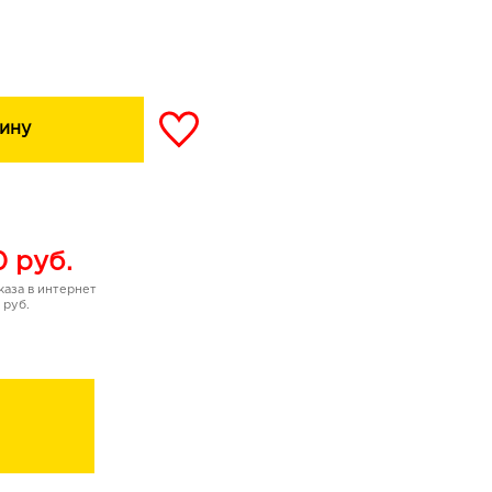
ксимум цвета с первого
 оттенков и изысканный
пликатором скрасят не
ину
может отказаться от
0
руб.
аза в интернет
 руб.