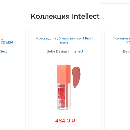
Белг
Коллекция Intellect
3080
Белг
Б.Хм
Граф
иц
Краска для губ матовая тон 3 Profit
Тональный
 ОБЪЕМ
maker
IN
Белг
llect
Belor Design
/
Intellect
Belo
3080
Белг
Б.Хме
Граф
Белг
3080
Белг
Белг
Граф
i
484.0