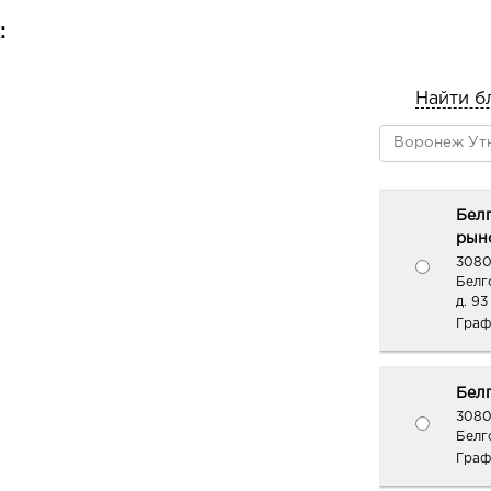
:
Найти б
Бел
рыно
3080
Белг
д. 93
Граф
Белг
3080
Белг
Граф