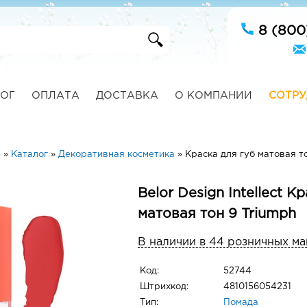
8 (800
ОГ
ОПЛАТА
ДОСТАВКА
О КОМПАНИИ
СОТРУ
ю
»
Каталог
»
Декоративная косметика
»
Краска для губ матовая то
Belor Design Intellect К
матовая тон 9 Triumph
В наличии в 44 розничных ма
Код:
52744
Штрихкод:
4810156054231
Тип:
Помада