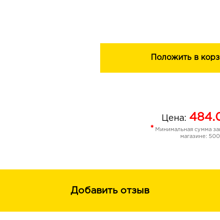
Пигментация позволяет получить ма
нанесения, не утяжеляя.
Широкая палитра 10-ти насыщенных
дизайн упаковки c маневренным ап
только любой образ, но и будни.
Положить в корз
Идеальное решение для тех, кто не 
перфекционизма в макияже.
484.
Цена:
*
Минимальная сумма зак
магазине: 500
Добавить отзыв