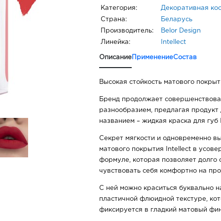
Категория:
Декоративная ко
Страна:
Беларусь
Производитель:
Belor Design
Линейка:
Intellect
Описание
Применение
Состав
Высокая стойкость матового покрыт
Бренд продолжает совершенствоват
разнообразием, предлагая продукт 
названием – жидкая краска для губ In
Секрет мягкости и одновременно вы
матового покрытия Intellect в усо
формуле, которая позволяет долго 
чувствовать себя комфортно на про
С ней можно краситься буквально н
пластичной флюидной текстуре, кот
фиксируется в гладкий матовый фи