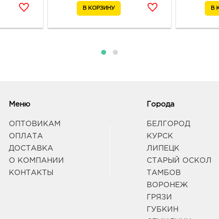
руб.
3960
Рамо
Парко
Граф
Вор
3940
Воро
174П
Меню
Города
Граф
ОПТОВИКАМ
БЕЛГОРОД
ОПЛАТА
КУРСК
Вор
ДОСТАВКА
ЛИПЕЦК
Прид
О КОМПАНИИ
СТАРЫЙ ОСКОЛ
3940
КОНТАКТЫ
ТАМБОВ
Воро
дивиз
ВОРОНЕЖ
Граф
ГРЯЗИ
ГУБКИН