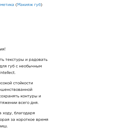
сметика
(
Макияж губ
)
ия!
ь текстуры и радовать
для губ с необычным
tellect.
сокой стойкости
вершенствованной
сохранять контуры и
тяжении всего дня.
а ходу, благодаря
орая за короткое время
ниш.