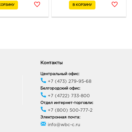
05, Воронежская обл, р-н
нский, п Солнечный, ул
вая, д. 3
ик работы:
10:00 - 22:00
онеж Максимир: руб.
33, Воронежская обл, г
неж, пр-кт Ленинский, д.
Контакты
ик работы:
10:00 - 22:00
Центральный офис:
+7 (473) 279-95-68
онеж Пятерочка
Белгородский офис:
онской: руб.
+7 (4722) 733-800
40, Воронежская обл, г
Отдел интернет-торговли:
неж, ул 232 Стрелковой
ии, д. 33
+7 (800) 500-777-2
ик работы:
9:00 - 20:00
Электронная почта:
info@wbc-c.ru