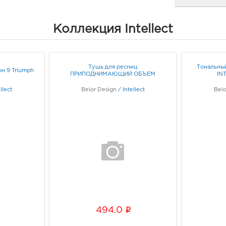
Белг
Коллекция Intellect
3080
Белг
Граф
Тушь для ресниц
Тональный
он 9 Triumph
ПРИПОДНИМАЮЩИЙ ОБЪЕМ
IN
Воро
llect
Belor Design
/
Intellect
Belo
3940
Воро
Граф
Вор
3940
Воро
129/1
Граф
i
494.0
Вор