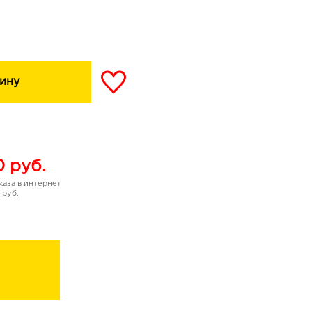
ксимум цвета с первого
 оттенков и изысканный
пликатором скрасят не
ину
может отказаться от
0
руб.
аза в интернет
 руб.