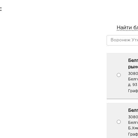
:
Найти б
Бел
рыно
3080
Белг
д. 93
Граф
Белг
3080
Белг
Б.Хме
Граф