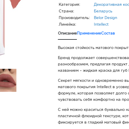
Категория:
Декоративная ко
Страна:
Беларусь
Производитель:
Belor Design
Линейка:
Intellect
Описание
Применение
Состав
Высокая стойкость матового покрыт
Бренд продолжает совершенствоват
разнообразием, предлагая продукт 
названием – жидкая краска для губ In
Секрет мягкости и одновременно вы
матового покрытия Intellect в усо
формуле, которая позволяет долго 
чувствовать себя комфортно на про
С ней можно краситься буквально н
пластичной флюидной текстуре, кот
фиксируется в гладкий матовый фи