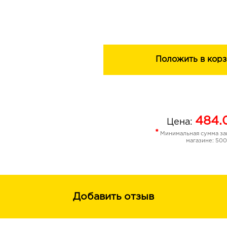
Пигментация позволяет получить ма
нанесения, не утяжеляя.
Широкая палитра 10-ти насыщенных
дизайн упаковки c маневренным ап
только любой образ, но и будни.
Положить в корз
Идеальное решение для тех, кто не 
перфекционизма в макияже.
484.
Цена:
*
Минимальная сумма зак
магазине: 500
Добавить отзыв