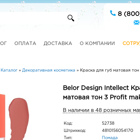
8 (800
ОГ
ОПЛАТА
ДОСТАВКА
О КОМПАНИИ
СОТРУ
»
Каталог
»
Декоративная косметика
»
Краска для губ матовая тон 
Belor Design Intellect К
матовая тон 3 Profit ma
В наличии в 48 розничных ма
Код:
52738
Штрихкод:
4810156054170
Тип:
Помада