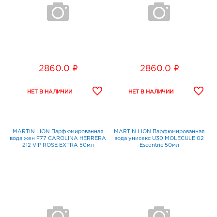
i
i
2860.0
2860.0
MARTIN LION Парфюмированная
MARTIN LION Парфюмированная
вода жен F77 CAROLINA HERRERA
вода унисекс U30 MOLECULE 02
212 VIP ROSE EXTRA 50мл
Escentric 50мл