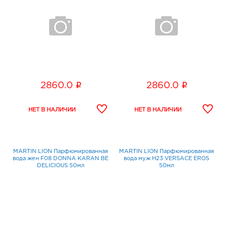
i
i
2860.0
2860.0
MARTIN LION Парфюмированная
MARTIN LION Парфюмированная
вода жен F08 DONNA KARAN BE
вода муж H23 VERSACE EROS
DELICIOUS 50мл
50мл