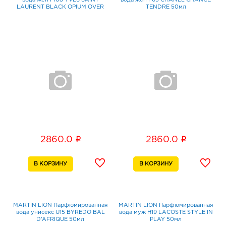
вода жен F108 YVES SAINT
вода жен F69 CHANEL CHANCE
LAURENT BLACK OPIUM OVER
TENDRE 50мл
RED 50мл
i
i
2860.0
2860.0
MARTIN LION Парфюмированная
MARTIN LION Парфюмированная
вода унисекс U15 BYREDO BAL
вода муж H19 LACOSTE STYLE IN
D’AFRIQUE 50мл
PLAY 50мл