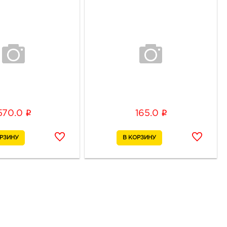
i
i
570.0
165.0