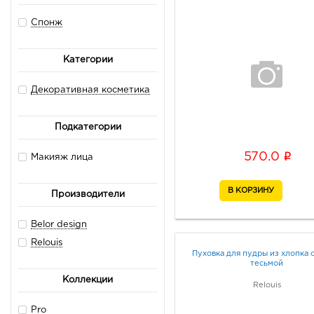
Спонж
Категории
Декоративная косметика
Подкатегории
i
570.0
Макияж лица
Производители
Belor design
Relouis
Пуховка для пудры из хлопка 
тесьмой
Коллекции
Relouis
Pro