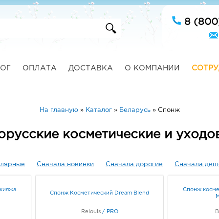
8 (800
ОГ
ОПЛАТА
ДОСТАВКА
О КОМПАНИИ
СОТРУ
На главную
»
Каталог
»
Беларусь
»
Спонж
орусские косметические и уходо
улярные
Сначала новинки
Сначала дорогие
Сначала деш
акияжа
Спонж косме
Спонж Косметический Dream Blend
М
Relouis
/
PRO
B