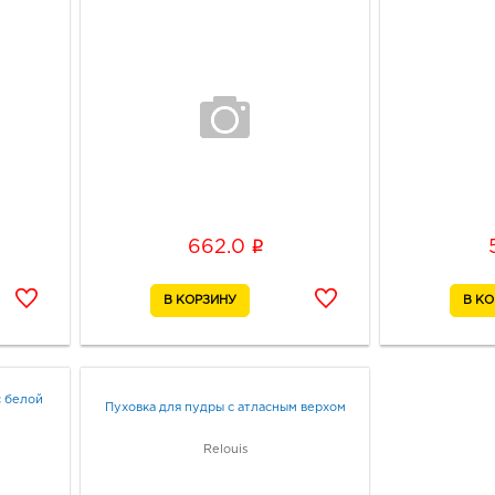
i
662.0
с белой
Пуховка для пудры с атласным верхом
Relouis