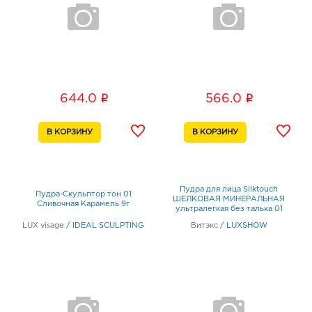
i
i
644.0
566.0
Пудра для лица Silktouch
Пудра-Скульптор тон 01
ШЕЛКОВАЯ МИНЕРАЛЬНАЯ
Сливочная Карамель 9г
ультралегкая без талька 01
светлый бежевый
LUX visage
/
IDEAL SCULPTING
Витэкс
/
LUXSHOW