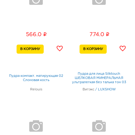
i
i
566.0
774.0
Пудра для лица Silktouch
Пудра компакт. матирующая 02
ШЕЛКОВАЯ МИНЕРАЛЬНАЯ
Слоновая кость
ультралегкая без талька тон 03
Песочно-бежевый
Relouis
Витэкс
/
LUXSHOW