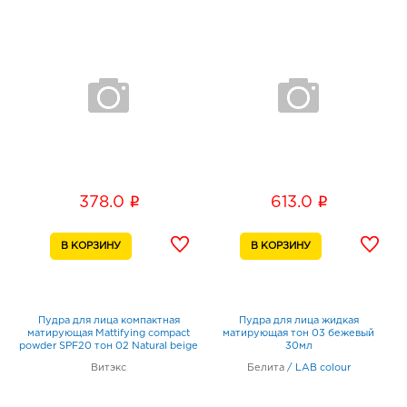
i
i
378.0
613.0
Пудра для лица компактная
Пудра для лица жидкая
матирующая Mattifying compact
матирующая тон 03 бежевый
powder SPF20 тон 02 Natural beige
30мл
Витэкс
Белита
/
LAB colour