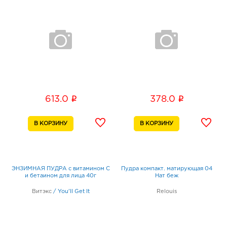
i
i
613.0
378.0
ЭНЗИМНАЯ ПУДРА с витамином С
Пудра компакт. матирующая 04
и бетаином для лица 40г
Нат беж
Витэкс
/
You'll Get It
Relouis