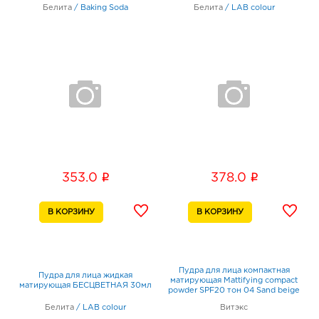
Белита
/
Baking Soda
Белита
/
LAB colour
i
i
353.0
378.0
Пудра для лица компактная
Пудра для лица жидкая
матирующая Mattifying compact
матирующая БЕСЦВЕТНАЯ 30мл
powder SPF20 тон 04 Sand beige
Белита
/
LAB colour
Витэкс