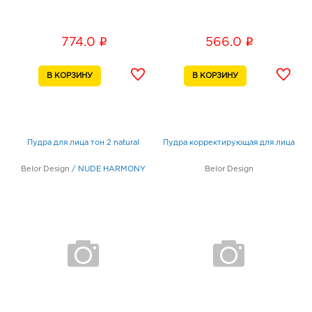
i
i
774.0
566.0
Пудра для лица тон 2 natural
Пудра корректирующая для лица
Belor Design
/
NUDE HARMONY
Belor Design