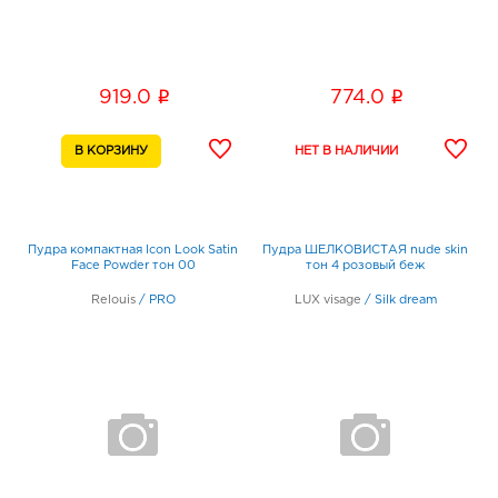
i
i
919.0
774.0
Пудра компактная Icon Look Satin
Пудра ШЕЛКОВИСТАЯ nude skin
Face Powder тон 00
тон 4 розовый беж
Relouis
/
PRO
LUX visage
/
Silk dream