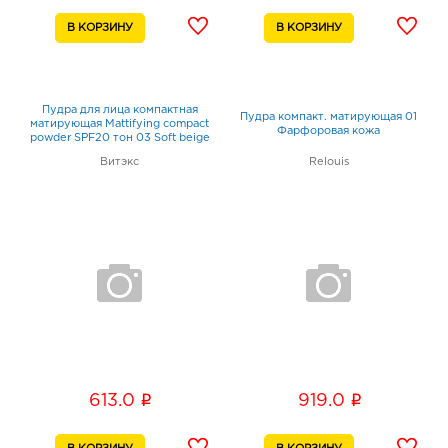
Пудра для лица компактная
Пудра компакт. матирующая 01
матирующая Mattifying compact
Фарфоровая кожа
powder SPF20 тон 03 Soft beige
Витэкс
Relouis
i
i
613.0
919.0