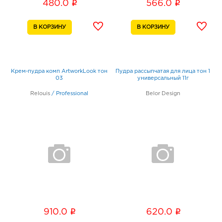
i
i
480.0
566.0
Крем-пудра комп ArtworkLook тон
Пудра рассыпчатая для лица тон 1
03
универсальный 11г
Relouis
/
Professional
Belor Design
i
i
910.0
620.0