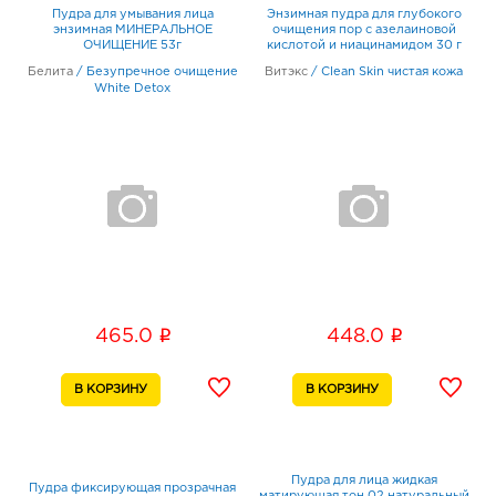
Пудра для умывания лица
Энзимная пудра для глубокого
энзимная МИНЕРАЛЬНОЕ
очищения пор с азелаиновой
ОЧИЩЕНИЕ 53г
кислотой и ниацинамидом 30 г
Белита
/
Безупречное очищение
Витэкс
/
Clean Skin чистая кожа
White Detox
i
i
465.0
448.0
Пудра для лица жидкая
Пудра фиксирующая прозрачная