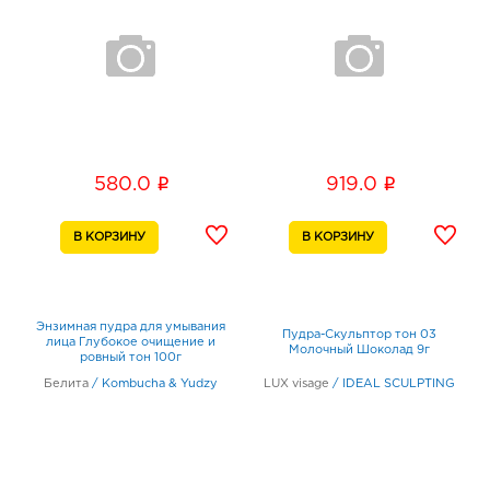
i
i
580.0
919.0
Энзимная пудра для умывания
Пудра-Скульптор тон 03
лица Глубокое очищение и
Молочный Шоколад 9г
ровный тон 100г
Белита
/
Kombucha & Yudzy
LUX visage
/
IDEAL SCULPTING