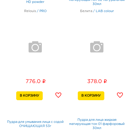
матирующая тон 02 натуральный
HD powder
30мл
Relouis
/
PRO
Белита
/
LAB colour
i
i
776.0
378.0
Пудра для лица жидкая
Пудра для умывания лица с содой
матирующая тон 01 фарфоровый
ОЧИЩАЮЩАЯ 53г
30мл