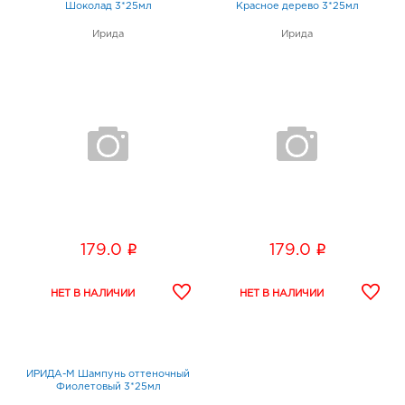
Шоколад 3*25мл
Красное дерево 3*25мл
Ирида
Ирида
i
i
179.0
179.0
ИРИДА-М Шампунь оттеночный
Фиолетовый 3*25мл